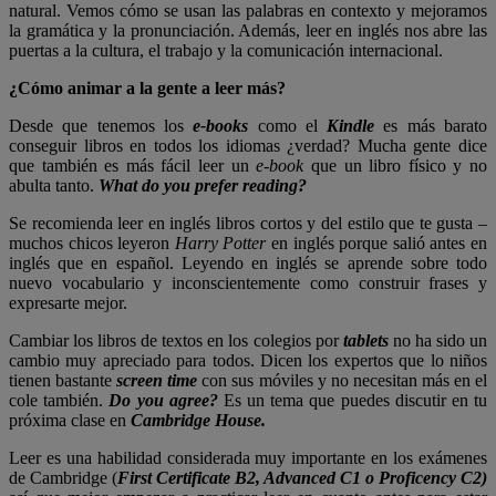
natural. Vemos cómo se usan las palabras en contexto y mejoramos
la gramática y la pronunciación. Además, leer en inglés nos abre las
puertas a la cultura, el trabajo y la comunicación internacional.
¿Cómo animar a la gente a leer más?
Desde que tenemos los
e-books
como el
Kindle
es más barato
conseguir libros en todos los idiomas ¿verdad? Mucha gente dice
que también es más fácil leer un
e-book
que un libro físico y no
abulta tanto.
What do you prefer reading?
Se recomienda leer en inglés libros cortos y del estilo que te gusta –
muchos chicos leyeron
Harry Potter
en inglés porque salió antes en
inglés que en español. Leyendo en inglés se aprende sobre todo
nuevo vocabulario y inconscientemente como construir frases y
expresarte mejor.
Cambiar los libros de textos en los colegios por
tablets
no ha sido un
cambio muy apreciado para todos. Dicen los expertos que lo niños
tienen bastante
screen time
con sus móviles y no necesitan más en el
cole también.
Do you agree?
Es un tema que puedes discutir en tu
próxima clase en
Cambridge House.
Leer es una habilidad considerada muy importante en los exámenes
de Cambridge (
First Certificate B2, Advanced C1 o Proficency C2)