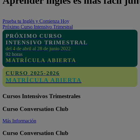
Aprender
inglés
es
más
fácil
jun
Prueba tu Inglés y Comienza Hoy
Próximo Curso Intensivo Trimestral
PRÓXIMO CURSO
INTENSIVO TRIMESTRAL
del 4 de abril al 28 de junio 2022
92 horas
MATRÍCULA ABIERTA
CURSO 2025-2026
MATRÍCULA ABIERTA
Cursos Intensivos Trimestrales
Curso Conversation Club
Más Información
Curso Conversation Club