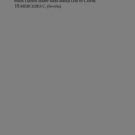
estos cursos sobre todo ahora con el Covid
19.
MERCEDES C. (Sevilla)