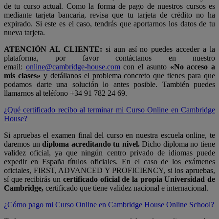
de tu curso actual. Como la forma de pago de nuestros cursos es
mediante tarjeta bancaria, revisa que tu tarjeta de crédito no ha
expirado. Si este es el caso, tendrás que aportarnos los datos de tu
nueva tarjeta.
ATENCIÓN AL CLIENTE:
si aun así no puedes acceder a la
plataforma, por favor contáctanos en nuestro
email:
online@cambridge-house.com
con el asunto
«No acceso a
mis clases»
y detállanos el problema concreto que tienes para que
podamos darte una solución lo antes posible. También puedes
llamarnos al teléfono +34 91 782 24 69.
¿Qué certificado recibo al terminar mi Curso Online en Cambridge
House?
Si apruebas el examen final del curso en nuestra escuela online, te
daremos un
diploma acreditando tu nivel.
Dicho diploma no tiene
validez oficial, ya que ningún centro privado de idiomas puede
expedir en España títulos oficiales. En el caso de los exámenes
oficiales, FIRST, ADVANCED Y PROFICIENCY, si los apruebas,
sí que recibirás un
certificado oficial de la propia Universidad de
Cambridge,
certificado que tiene validez nacional e internacional.
¿Cómo pago mi Curso Online en Cambridge House Online School?