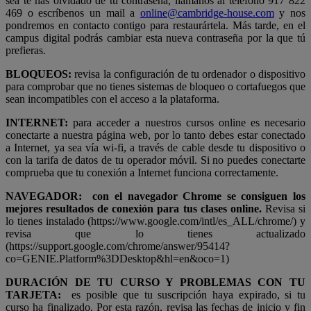
sea te has olvidado de tu contraseña, llámanos al teléfono 917 822
469 o escríbenos un mail a
online@cambridge-house.com
y nos
pondremos en contacto contigo para restaurártela. Más tarde, en el
campus digital podrás cambiar esta nueva contraseña por la que tú
prefieras.
BLOQUEOS:
revisa la configuración de tu ordenador o dispositivo
para comprobar que no tienes sistemas de bloqueo o cortafuegos que
sean incompatibles con el acceso a la plataforma.
INTERNET:
para acceder a nuestros cursos online es necesario
conectarte a nuestra página web, por lo tanto debes estar conectado
a Internet, ya sea vía wi-fi, a través de cable desde tu dispositivo o
con la tarifa de datos de tu operador móvil. Si no puedes conectarte
comprueba que tu conexión a Internet funciona correctamente.
NAVEGADOR:
con el navegador Chrome se consiguen los
mejores resultados de conexión para tus clases online.
Revisa si
lo tienes instalado (https://www.google.com/intl/es_ALL/chrome/) y
revisa que lo tienes actualizado
(https://support.google.com/chrome/answer/95414?
co=GENIE.Platform%3DDesktop&hl=en&oco=1)
DURACIÓN DE TU CURSO Y PROBLEMAS CON TU
TARJETA:
es posible que tu suscripción haya expirado, si tu
curso ha finalizado. Por esta razón, revisa las fechas de inicio y fin