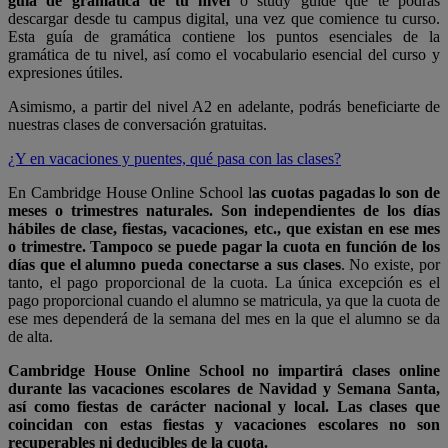
guía de gramática de tu nivel
o study guide que te podrás
descargar desde tu campus digital, una vez que comience tu curso.
Esta guía de gramática contiene los puntos esenciales de la
gramática de tu nivel, así como el vocabulario esencial del curso y
expresiones útiles.
Asimismo, a partir del nivel A2 en adelante, podrás beneficiarte de
nuestras clases de conversación gratuitas.
¿Y en vacaciones y puentes, qué pasa con las clases?
En Cambridge House Online School l
as cuotas pagadas lo son de
meses o trimestres naturales. Son independientes de los días
hábiles de clase, fiestas, vacaciones, etc., que existan en ese mes
o trimestre. Tampoco se puede pagar la cuota en función de los
días que el alumno pueda conectarse a sus clases
. No existe, por
tanto, el pago proporcional de la cuota. La única excepción es el
pago proporcional cuando el alumno se matricula, ya que la cuota de
ese mes dependerá de la semana del mes en la que el alumno se da
de alta.
Cambridge House Online School no impartirá clases online
durante las vacaciones escolares de Navidad y Semana Santa,
así como fiestas de carácter nacional y local. Las clases que
coincidan con estas fiestas y vacaciones escolares no son
recuperables ni deducibles de la cuota.