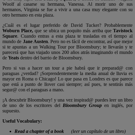
Woolf al casarse su hermana, Vanessa. Al morir uno de sus
hermanos, Virginia se fue a vivir a una casa muy elegante con su
otro hermano en esta plaza.
¿Cuál es el lugar preferido de David Tucker? Probablemente
Woburn Place,
que se ubica un poquito más arriba que
Tavistock
Square
. Cuando entras a esta plaza te trasladas en el tiempo al
mundo de
Jane Austen
. Pero no es fácil de encontrar, así que mejor
si te apuntas a un Walking Tour por Bloomsbury; te llevarán y te
parecerá que has viajado unos 200 años atrás imaginando el mundo
de
Yeats
dentro del barrio de Bloomsbury.
Pero si vas a hacer un tour a pie habrá que ir preparad@ con
paraguas ¿verdad? ¡Sorprendentemente la media anual de lluvia es
mayor en Roma o Chicago! Lo que pasa en Londres es que parece
que está a punto de llover casi siempre; así pues, te sentirás más
segur@ con el paraguas a mano.
¡A descubrir Bloomsbury! y una vez inspirad@ puedes leer un libro
de uno de los escritores del
Bloomsbury Group
en inglés, por
supuesto.
Useful Vocabulary:
Read a chapter of a book
(leer un capítulo de un libro)