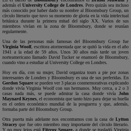
además el
University College de Londres
. Pero quizás sea incluso
más conocido por haber dado su nombre al Bloomsbury Group, un
círculo literario que tuvo su momento de gloria en la vida intelectual
británica durante la primera mitad del siglo XX. Varios de sus
miembros vivían en la zona de Bloomsbury, donde se reunían
regularmente.
Una de las personas más famosas del Bloomsbury Group fue
Virginia Woolf
, escritora atormentada que se quitó la vida en el año
1941 a la edad de 59 años. Unos 30 años más tarde un joven
norteamericano llamado David Tucker se enamoró de Bloomsbury,
cuando vino a estudiar al University College en Londres.
Hoy en día, con su mujer, David organiza tours a pie por zonas
interesantes de Londres y Bloomsbury es una de sus preferidas. En
Gordon Square
se pueden ver 3 placas conmemorativas explicando
donde vivía Virginia Woolf con sus hermanos. Muy cerca, a 2 o 3
casas nada más, se puede admirar la casa donde vivía
John
Maynard Keynes
, el economista que tanto hizo para dejar su huella
en el orden económico mundial de la posguerra y que, además,
formaba parte del Bloomsbury Group.
Otra puerta más adelante nos encontramos con la casa de
Lytton
Stracey
que fue otro miembro muy importante del círculo literario.
Y no muy lejos está
Fitzroy Square,
a donde se trasladó Virginia