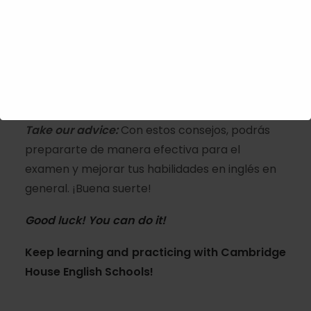
Cambridge English
requiere primero acudir a
un centro oficial preparador como
Cambridge
House English Schools
,
luego tener
tiempo,
dedicación y práctica constante durante el
curso – poco se consigue sin esfuerzo
¿verdad?
Take our advice:
Con estos consejos, podrás
prepararte de manera efectiva para el
examen y mejorar tus habilidades en inglés en
general. ¡Buena suerte!
Good luck! You can do it!
Keep learning and practicing with
Cambridge
House English Schools
!