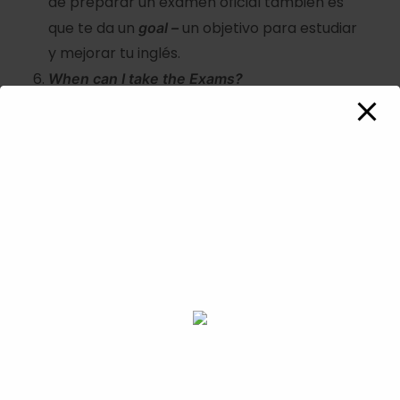
de preparar un examen oficial también es
que te da un
un objetivo para estudiar
goal –
y mejorar tu inglés.
When can I take the Exams?
Casi todos los meses hay convocatorios para
los exámenes de Cambridge pero lo más
importante es primero dejarte aconsejar por
un profesor experimentado que te dirá
cunado pienso que estás preparado para
presentarte al examen. Los exámenes con
son baratos y no querrás tirar el dinero
¿verdad?
To summarize:
En resumen, prepararse para
los exámenes de