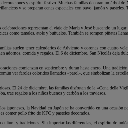
, decoraciones y espíritu festivo. Muchas familias decoran un árbol de 
 villancicos y se preparan cenas especiales con pavo, jamón y pasteles
s celebraciones representan el viaje de María y José buscando un lugar
ípicas como tamales, atole y buñuelos. También se rompen piñatas llenas
ilias suelen tener calendarios de Adviento y coronas con cuatro vel
 adornos, comida y regalos. El 6 de diciembre, San Nicolás deja dulce
coraciones comienzan en septiembre y duran hasta enero. Una tradición 
omún ver faroles coloridos llamados «parol», que simbolizan la estrell
giosas. El 24 de diciembre, las familias disfrutan de la «Cena della Vi
a, trae regalos a los niños buenos y carbón a los traviesos.
los japoneses, la Navidad en Japón se ha convertido en una ocasión pa
a es comer pollo frito de KFC y pasteles decorados.
cultura y tradiciones. Sin importar las diferencias, el espíritu de unió