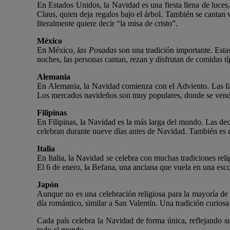
En Estados Unidos, la Navidad es una fiesta llena de luces
Claus, quien deja regalos bajo el árbol. También se cantan
literalmente quiere decir “la misa de cristo”.
México
En México
, las Posadas
son una tradición importante. Esta
noches, las personas cantan, rezan y disfrutan de comidas t
Alemania
En Alemania, la Navidad comienza con el Adviento. Las fam
Los mercados navideños son muy populares, donde se venden
Filipinas
En Filipinas, la Navidad es la más larga del mundo. Las de
celebran durante nueve días antes de Navidad. También es c
Italia
En Italia, la Navidad se celebra con muchas tradiciones reli
El 6 de enero, la Befana, una anciana que vuela en una escob
Japón
Aunque no es una celebración religiosa para la mayoría de 
día romántico, similar a San Valentín. Una tradición curios
Cada país celebra la Navidad de forma única, reflejando su 
todo el mundo.