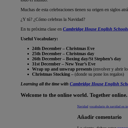
Muchas de esta celebraciones tienen su origen en siglos atr
¿Y tú? ¿Cómo celebras la Navidad?
En tu próxima clase en
Cambridge House English Schools
Useful Vocabulary:
24th December – Christmas Eve
25th December – Christmas day
26
th
December – Boxing day/St Stephen’s day
31
st
December – New Year’s Eve
Wrap up and unwrap presents
(envolver y abrir lo
Christmas Stocking –
(donde su pone los regalos)
Learning all the time with
Cambridge House English Sch
Welcome to the online world. Together online.
Navidad
vocabulario de navidad en in
Añadir comentario