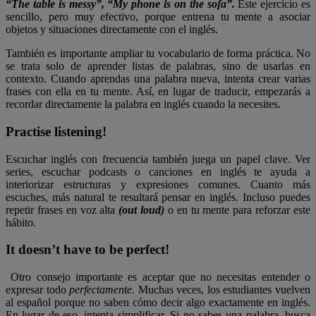
“The table is messy”, “My phone is on the sofa”.
Este ejercicio es
sencillo, pero muy efectivo, porque entrena tu mente a asociar
objetos y situaciones directamente con el inglés.
También es importante ampliar tu vocabulario de forma práctica. No
se trata solo de aprender listas de palabras, sino de usarlas en
contexto. Cuando aprendas una palabra nueva, intenta crear varias
frases con ella en tu mente. Así, en lugar de traducir, empezarás a
recordar directamente la palabra en inglés cuando la necesites.
Practise listening!
Escuchar inglés con frecuencia también juega un papel clave. Ver
series, escuchar podcasts o canciones en inglés te ayuda a
interiorizar estructuras y expresiones comunes. Cuanto más
escuches, más natural te resultará pensar en inglés. Incluso puedes
repetir frases en voz alta
(out loud)
o en tu mente para reforzar este
hábito.
It doesn’t have to be perfect!
Otro consejo importante es aceptar que no necesitas entender o
expresar todo
perfectamente
. Muchas veces, los estudiantes vuelven
al español porque no saben cómo decir algo exactamente en inglés.
En lugar de eso, intenta simplificar. Si no sabes una palabra, busca