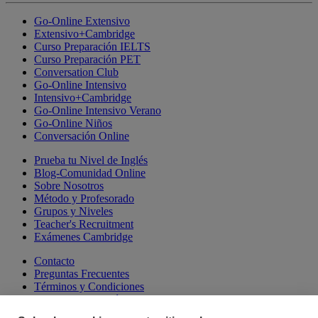
Go-Online Extensivo
Extensivo+Cambridge
Curso Preparación IELTS
Curso Preparación PET
Conversation Club
Go-Online Intensivo
Intensivo+Cambridge
Go-Online Intensivo Verano
Go-Online Niños
Conversación Online
Prueba tu Nivel de Inglés
Blog-Comunidad Online
Sobre Nosotros
Método y Profesorado
Grupos y Niveles
Teacher's Recruitment
Exámenes Cambridge
Contacto
Preguntas Frecuentes
Términos y Condiciones
Aviso Legal y Política de Privacidad
Política de Cookies