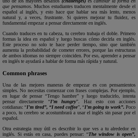
uno de los mayores desafíos
(challenges)
es
cambiar la forma en
que pensamos
. Muchos estudiantes traducen mentalmente desde el
español al inglés, y esto hace que hablar sea más lento, menos
natural y, a veces, frustrante. Si quieres mejorar tu fluidez, es
fundamental empezar a pensar directamente en inglés.
Cuando traduces en tu cabeza, tu cerebro trabaja el doble. Primero
formas la idea en español y luego buscas cómo decirla en inglés.
Este proceso no solo te hace perder tiempo, sino que también
aumenta la probabilidad de cometer errores, porque las estructuras
de ambos idiomas no siempre coinciden. Por eso, aprender a pensar
en inglés te ayudará a hablar de forma más rápida y natural.
Common phrases
Una de las mejores maneras de empezar es con pensamientos
simples. No necesitas comenzar con frases complejas. Por ejemplo,
en lugar de pensar “Tengo hambre” y luego traducirlo, intenta
pensar directamente “
I’m hungry
”. Haz esto con acciones
cotidianas: “
I’m tired”, “I need coffee
”, “
I’m going to work”.
Poco
a poco, tu cerebro se acostumbrará a usar el inglés sin pasar por el
español.
Otra estrategia muy útil es describir lo que ves a tu alrededor en
inglés. Si estás en casa, puedes pensar: “
The window is open”,