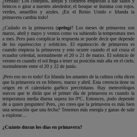
¿verdad? Los conejitos, abejas y corderos empiezan a dar saltos y
brincos o girar a nuestro alrededor; el bosque se ilumina con rojos,
verdes, amarillos y azules. ¡En el Reino Unido e Irlanda la
primavera cambia todo!
¿Cuándo es la primavera (
spring)
? Los meses de primavera son
marzo, abril y mayo y vemos como va subiendo la temperatura mes
a mes. Pero para complicar la respuesta se puede decir que depende
de los
equinoccios y solsticios
. El equinoccio de primavera es
cuando empieza la primavera y esto ocurre cuando el sol cruza el
ecuador celestial, normalmente el 20 o 21 de marzo. El solsticio de
verano es cuando el sol llega a tener su posición más alta en el cielo,
normalmente entre el 20 y 22 de junio.
¡Pero eso no es todo! En Irlanda los amantes de la cultura celta dicen
que la primavera es en febrero, marzo y abril. Esta creencia tiene su
origen en el calendario gaélico precristiano. Hay meteorólogos
suecos que te dirán que el primer día de primavera es cuando la
temperatura media diurna supera los 0ºC. Entonces, ¡todo depende
de a quien preguntes! Pero, ¿no crees que la primavera es más bien
una sensación que una fecha? Tenemos más energía y ganas de salir
a explorar…
¿Cuánto duran los días en primavera?