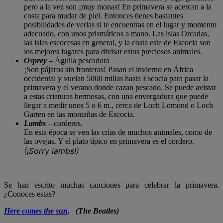
pero a la vez son ¡muy monas! En primavera se acercan a la
costa para mudar de piel. Entonces tienes bastantes
posibilidades de verlas si te encuentras en el lugar y momento
adecuado, con unos prismáticos a mano. Las islas Orcadas,
las islas escocesas en general, y la costa este de Escocia son
los mejores lugares para divisar estos preciosos animales.
Osprey
– Águila pescadora
¡Son pájaros sin fronteras! Pasan el invierno en África
occidental y vuelan 5000 millas hasta Escocia para pasar la
primavera y el verano donde cazan pescado. Se puede avistar
a estas criaturas hermosas, con una envergadura que puede
llegar a medir unos 5 o 6 m., cerca de Loch Lomond o Loch
Garten en las montañas de Escocia.
Lambs
– corderos.
En esta época se ven las crías de muchos animales, como de
las ovejas. Y el plato típico en primavera es el cordero.
(¡Sorry lambs!)
Se han escrito muchas canciones para celebrar la primavera.
¿Conoces estas?
Here comes the sun
. (The Beatles)