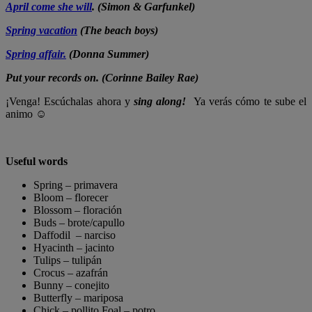
April come she will
. (Simon & Garfunkel)
Spring vacation
(The beach boys)
Spring affair.
(Donna Summer)
Put your records on. (Corinne Bailey Rae)
¡Venga! Escúchalas ahora y
sing along!
Ya verás cómo te sube el
animo ☺
Useful words
Spring – primavera
Bloom – florecer
Blossom – floración
Buds – brote/capullo
Daffodil – narciso
Hyacinth – jacinto
Tulips – tulipán
Crocus – azafrán
Bunny – conejito
Butterfly – mariposa
Chick – pollito
Foal – potro