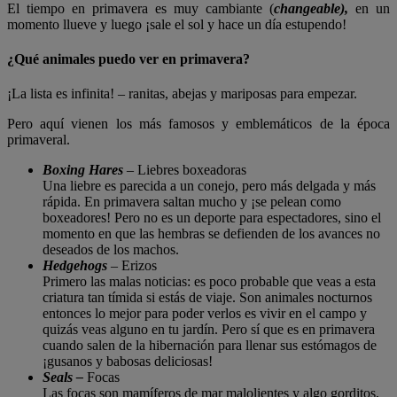
El tiempo en primavera es muy cambiante (
changeable),
en
un
momento llueve y luego ¡sale el sol y hace un día estupendo!
¿
Qué animales puedo ver en primavera?
¡La lista es infinita! – ranitas, abejas y mariposas para empezar.
Pero aquí vienen los más famosos y emblemáticos de la época
primaveral.
Boxing Hares
– Liebres boxeadoras
Una liebre es parecida a un conejo, pero más delgada y más
rápida. En primavera saltan mucho y ¡se pelean como
boxeadores! Pero no es un deporte para espectadores, sino el
momento en que las hembras se defienden de los avances no
deseados de los machos.
Hedgehogs
– Erizos
Primero las malas noticias: es poco probable que veas a esta
criatura tan tímida si estás de viaje. Son animales nocturnos
entonces lo mejor para poder verlos es vivir en el campo y
quizás veas alguno en tu jardín. Pero sí que es en primavera
cuando salen de la hibernación para llenar sus estómagos de
¡gusanos y babosas deliciosas!
Seals –
Focas
Las focas son mamíferos de mar malolientes y algo gorditos,