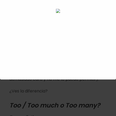
Compara:
The water’s too cold – I can’t swim in that!
(El
agua está demasiado fría para nadar).
The water’s really cold
(El agua está muy fría).
It´s
very/really expensive
(but I can afford it).
Es muy caro (pero me lo puedo permitir).
It´s
too expensive
(I can´t afford it) – (Es
demasiado caro y no me lo puedo permitir).
¿Ves la diferencia?
Too / Too much o Too many?