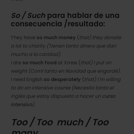
So / Such
para hablar de una
consecuencia /resultado:
They have
so much money
(
that) they donate
a lot to charity
(Tienen tanto dinero que dan
mucho a la caridad).
I ate
so much food
at Xmas (
that) I put on
weight
(Comí tanto en Navidad que engordé).
I need English
so desperately
(
that) I´m willing
to do an intensive course
(Necesito tanto el
inglés que estoy dispuesto a hacer un
curso
intensivo
).
Too / Too much / Too
many