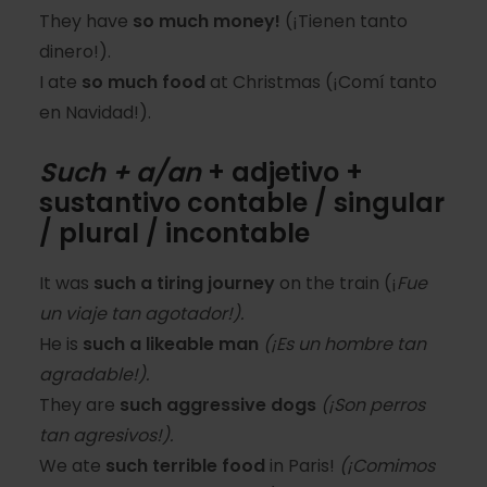
They have
so much money!
(¡Tienen tanto
dinero!).
I ate
so much food
at Christmas (¡Comí tanto
en Navidad!).
Such + a/an
+ adjetivo +
sustantivo contable / singular
/ plural / incontable
It was
such a tiring journey
on the train (¡
Fue
un viaje tan agotador!).
He is
such a likeable man
(¡Es un hombre tan
agradable!).
They are
such aggressive dogs
(¡Son perros
tan agresivos!).
We ate
such terrible food
in Paris!
(¡Comimos