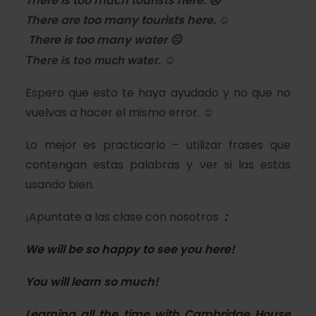
There is too
much
tourists here. ☹
There are too
many
tourists here. ☺
There is too
many
water ☹
There is too
much
water. ☺
Espero que esto te haya ayudado y no que no
vuelvas a hacer el mismo error. ☺
Lo mejor es practicarlo – utilizar frases que
contengan estas palabras y ver si las estas
usando bien.
¡Apuntate a las clase con nosotros
:
We will be
so happy
to see you here!
You will learn
so much!
Learning all the time with
Cambridge House