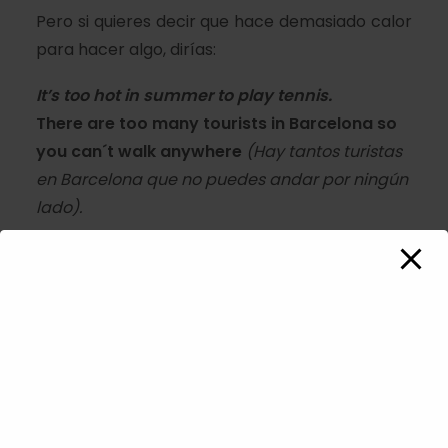
Pero si quieres decir que hace demasiado calor
para hacer algo
, dirías:
It’s
too
hot in summer to play tennis.
There are
too many
tourists in Barcelona so
you can´t walk anywhere
(Hay tantos turistas
en Barcelona que no puedes andar por ningún
lado).
PERO:
There are
a lot of
tourists in Barcelona.
La diferencia con
very
y
really/ a lot of
es que
too
es excesivo. Siempre es algo negativo.
Very,
really y a lot of
hablan de una gran cantidad,
pero nada negativo o excesivo.