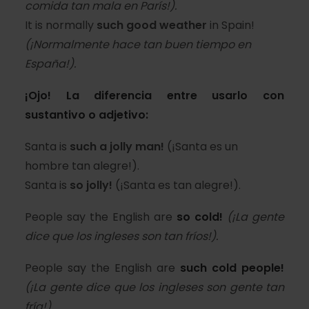
comida tan mala en París!).
It is normally
such good weather
in Spain!
(¡Normalmente hace tan buen tiempo en
España!).
¡Ojo! La diferencia entre usarlo con
sustantivo o adjetivo:
Santa is
such a jolly man!
(¡Santa es un
hombre tan alegre!).
Santa is
so jolly!
(¡Santa es tan alegre!).
People say the English are
so cold!
(¡La gente
dice que los ingleses son tan fríos!).
People say the English are
such cold people!
(¡La gente dice que los ingleses son gente tan
fría!).