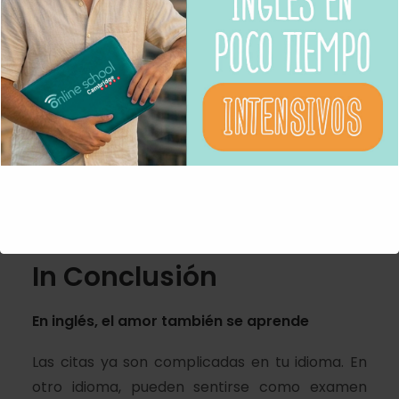
Lo mismo con:
Eructar
(burb)
sin pedir perdón
Meterse en temas polémicos en la primera cita
(¡política, religión o exnovios NO, por favor!)
No ofrecer pagar la cuenta o no agradecer
Shall we go halves?
(pagamos a medias?)
Consejo:
Sé observador, mantén buenos
modales, y si dudas… ¡pregunta con humor!
In Conclusión
En inglés, el amor también se aprende
Las citas ya son complicadas en tu idioma. En
otro idioma, pueden sentirse como examen