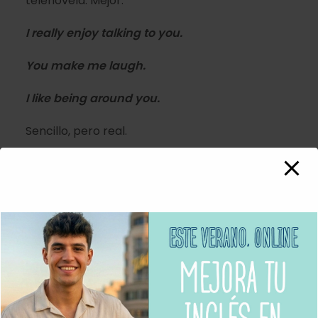
telenovela. Mejor:
I really enjoy talking to you.
You make me laugh.
I like being around you.
Sencillo, pero real.
Hablar con la boca llena
(¡y más “crímenes” de
etiqueta!)
En algunas culturas, comer hablando es parte
de la charla. En el mundo angloparlante…
es
crimen de primera categoría.