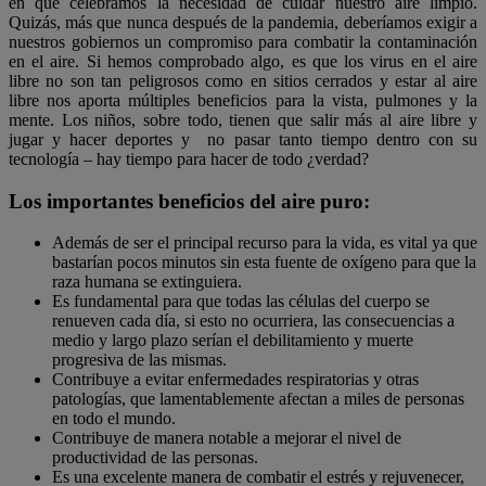
en que celebramos la necesidad de cuidar nuestro aire limpio.
Quizás, más que nunca después de la pandemia, deberíamos exigir a
nuestros gobiernos un compromiso para combatir la contaminación
en el aire. Si hemos comprobado algo, es que los virus en el aire
libre no son tan peligrosos como en sitios cerrados y estar al aire
libre nos aporta múltiples beneficios para la vista, pulmones y la
mente. Los niños, sobre todo, tienen que salir más al aire libre y
jugar y hacer deportes y no pasar tanto tiempo dentro con su
tecnología – hay tiempo para hacer de todo ¿verdad?
Los importantes beneficios del aire puro:
A
demás de ser el principal recurso para la vida, es vital ya que
bastarían pocos minutos sin esta fuente de oxígeno para que la
raza humana se extinguiera.
Es fundamental para que todas las células del cuerpo se
renueven cada día, si esto no ocurriera, las consecuencias a
medio y largo plazo serían el debilitamiento y muerte
progresiva de las mismas.
Contribuye a evitar enfermedades respiratorias y otras
patologías, que lamentablemente afectan a miles de personas
en todo el mundo.
Contribuye de manera notable a mejorar el nivel de
productividad de las personas.
Es una excelente manera de combatir el estrés y rejuvenecer,