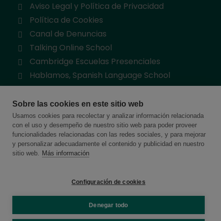
Aviso Legal y Política de Privacidad
Política de Cookies
Canal de Denuncias
Talking Online School
Cambridge Escuelas Presenciales
Hablamos, Spanish Language School
Sobre las cookies en este sitio web
Usamos cookies para recolectar y analizar información relacionada
con el uso y desempeño de nuestro sitio web para poder proveer
funcionalidades relacionadas con las redes sociales, y para mejorar
Somos miembros de:
y personalizar adecuadamente el contenido y publicidad en nuestro
sitio web.
Más información
Configuración de cookies
Denegar todo