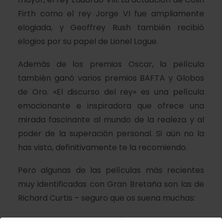
Firth como el rey Jorge VI fue ampliamente
elogiada, y Geoffrey Rush también recibió
elogios por su papel de Lionel Logue.
Además de los premios Oscar, la película
también ganó varios premios BAFTA y Globos
de Oro. «El discurso del rey» es una película
emocionante e inspiradora que ofrece una
mirada fascinante al mundo de la realeza y al
poder de la superación personal. Si aún no la
has visto, definitivamente te la recomiendo.
Pero algunas de las películas más recientes
muy identificadas con Gran Bretaña son las de
Richard Curtis – seguro que os suena muchas:
Four weddings and a funeral, Notting Hill,