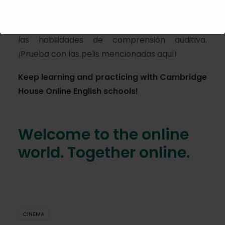
(
dubbed)
porque es una manera divertida de
aprender más vocabulario inglés y practicar
las habilidades de comprensión auditiva.
¡Prueba con las pelis mencionadas aquí!
Keep learning and practicing with
Cambridge
House Online English
schools!
Welcome to the online
world. Together online.
CINEMA