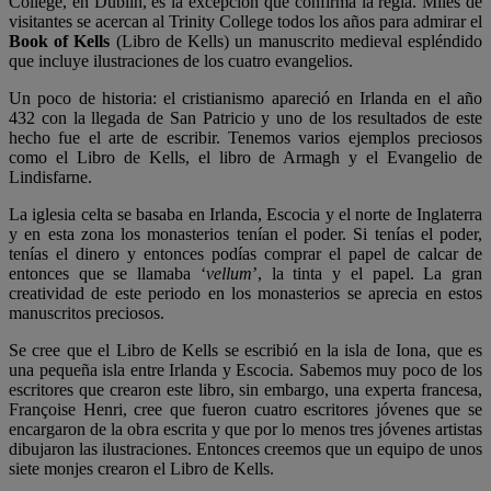
College, en Dublín, es la excepción que confirma la regla. Miles de
visitantes se acercan al Trinity College todos los años para admirar el
Book of Kells
(Libro de Kells) un manuscrito medieval espléndido
que incluye ilustraciones de los cuatro evangelios.
Un poco de historia: el cristianismo apareció en Irlanda en el año
432 con la llegada de San Patricio y uno de los resultados de este
hecho fue el arte de escribir. Tenemos varios ejemplos preciosos
como el Libro de Kells, el libro de Armagh y el Evangelio de
Lindisfarne.
La iglesia celta se basaba en Irlanda, Escocia y el norte de Inglaterra
y en esta zona los monasterios tenían el poder. Si tenías el poder,
tenías el dinero y entonces podías comprar el papel de calcar de
entonces que se llamaba ‘
vellum
’, la tinta y el papel. La gran
creatividad de este periodo en los monasterios se aprecia en estos
manuscritos preciosos.
Se cree que el Libro de Kells se escribió en la isla de Iona, que es
una pequeña isla entre Irlanda y Escocia. Sabemos muy poco de los
escritores que crearon este libro, sin embargo, una experta francesa,
Françoise Henri, cree que fueron cuatro escritores jóvenes que se
encargaron de la obra escrita y que por lo menos tres jóvenes artistas
dibujaron las ilustraciones. Entonces creemos que un equipo de unos
siete monjes crearon el Libro de Kells.