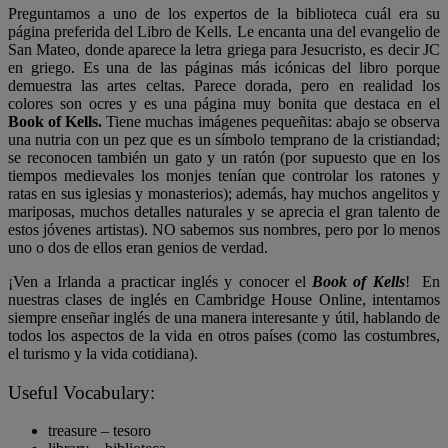
Preguntamos a uno de los expertos de la biblioteca cuál era su
página preferida del Libro de Kells. Le encanta una del evangelio de
San Mateo, donde aparece la letra griega para Jesucristo, es decir JC
en griego. Es una de las páginas más icónicas del libro porque
demuestra las artes celtas. Parece dorada, pero en realidad los
colores son ocres y es una página muy bonita que destaca en el
Book of Kells.
Tiene muchas imágenes pequeñitas: abajo se observa
una nutria con un pez que es un símbolo temprano de la cristiandad;
se reconocen también un gato y un ratón (por supuesto que en los
tiempos medievales los monjes tenían que controlar los ratones y
ratas en sus iglesias y monasterios); además, hay muchos angelitos y
mariposas, muchos detalles naturales y se aprecia el gran talento de
estos jóvenes artistas). NO sabemos sus nombres, pero por lo menos
uno o dos de ellos eran genios de verdad.
¡Ven a Irlanda a practicar inglés y conocer el
Book of Kells
! En
nuestras clases de inglés en Cambridge House Online, intentamos
siempre enseñar inglés de una manera interesante y útil, hablando de
todos los aspectos de la vida en otros países (como las costumbres,
el turismo y la vida cotidiana).
Useful Vocabulary:
treasure – tesoro