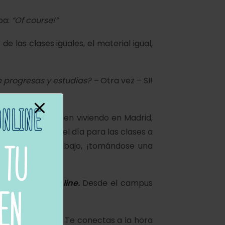
ba:
“Of course!”
e las clases iguales, el material igual,
e progresas y estudias? –
Otra vez – SI!
 alumnos que siguen viviendo en Madrid,
casa al final del día para las clases a
de su día de trabajo, ¡tomándose una
use
Campus online.
Desde el campus
te todo el día. Te conectas a la hora