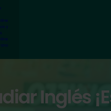
e
line
ños y
s
line
rano
diar Inglés ¡