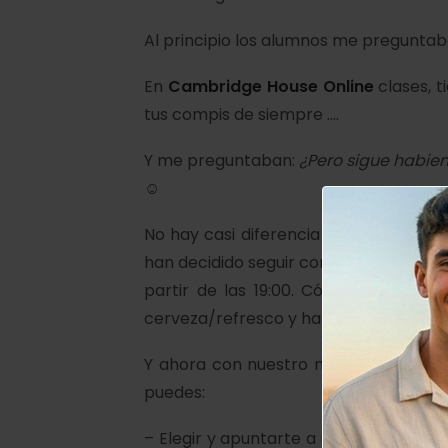
Al principio los alumnos me pregunta
En
Cambridge House Online
clases, 
tus compis de siempre ….
Y me preguntaban:
¿Pero sigue habien
☺
No hay casi diferencia en las clases e
han decidido seguir con las clases onl
partir de las 19:00. Cómodamente, m
cerveza/refresco y hablando con todos
Y ahora con nuestro nuevo software di
puedes:
– Elegir y apuntarte a unas de las m