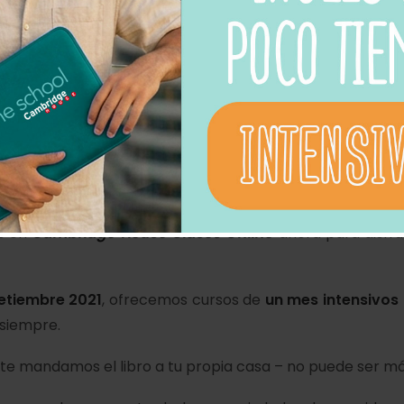
pañeros de clase para hablar sobre un montón de temas
rrige tus faltas.
 a tu profe? A través del programa sin problema.
cionista de tu escuela? –
No problem!
Esta siempre dispo
uier certificado? – Esta todo disponible a un clic en tu
os en
Cambridge House Clases Online
ahora para disfru
setiembre 2021
, ofrecemos cursos de
un mes intensivos
 siempre.
 te mandamos el libro a tu propia casa – no puede ser 