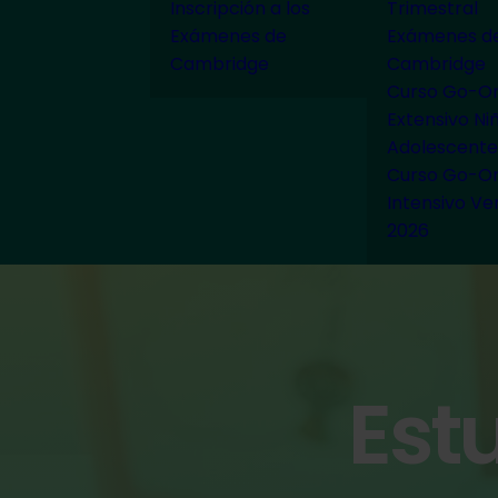
Inscripción a los
Trimestral
Exámenes de
Exámenes d
Cambridge
Cambridge
Curso Go-On
Extensivo Ni
Adolescente
Curso Go-On
Intensivo Ve
2026
Estu