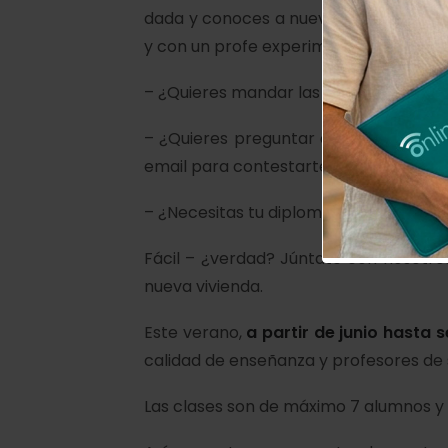
dada y conoces a nuevos profes y com
y con un profe experimentado que te co
– ¿Quieres mandar las tareas escritas
– ¿Quieres preguntar algo a la recep
email para contestarte.
– ¿Necesitas tu diploma, notas y cualq
Fácil – ¿verdad? Júntate con nosotr
nueva vivienda.
Este verano,
a partir de junio hasta 
calidad de enseñanza y profesores de
Las clases son de máximo 7 alumnos y