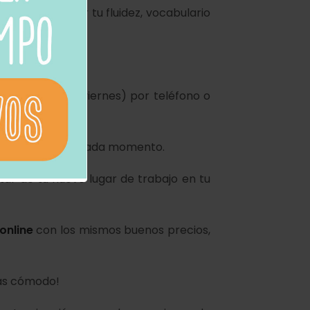
 para mejorar tu fluidez, vocabulario
nible (lunes a viernes) por teléfono o
 campus online en cada momento.
tar de tu nuevo lugar de trabajo en tu
 online
con los mismos buenos precios,
más cómodo!