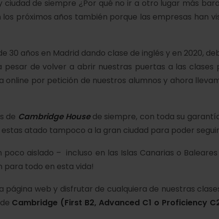
 y ciudad de siempre ¿Por qué no ir a otro lugar más bara
en los próximos años también porque las empresas han vis
de 30 años en Madrid dando clase de inglés y en 2020, 
a pesar de volver a abrir nuestras puertas a las clase
la online por petición de nuestros alumnos y ahora lleva
es de
Cambridge House
de siempre, con toda su garantía
o estas atado tampoco a la gran ciudad para poder segui
 poco aislado – incluso en las Islas Canarias o Baleare
n para todo en esta vida!
a página web y disfrutar de cualquiera de nuestras clase
 de
Cambridge (First B2, Advanced C1 o Proficiency C