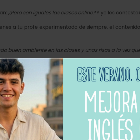
ban:
¿Pero son iguales las clases online?
Y yo les contesta
tienes a tu profe experimentado de siempre, el contenido d
do buen ambiente en las clases y unas risas a la vez qu
n la escuela a las de online. Y la prueba es que algunos
ine porque les son más cómodas. No tienen que moverse de 
ás que una vez, les he visto en mi pantalla después 
 nosotros desde la terraza de su casa – que suerte!
gital, todo lo que necesitas esta en tu
Cambridge Ho
uchas
clases de conversación online
que ofrecemos duran