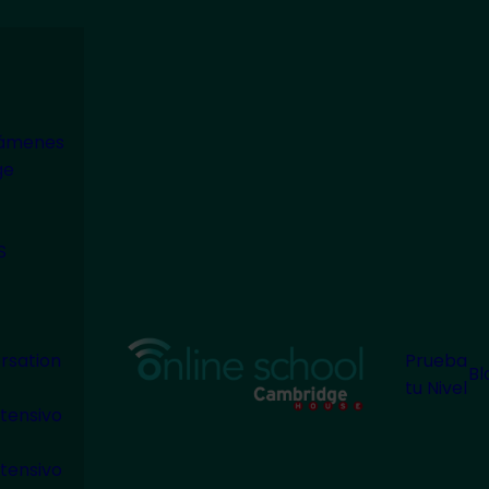
modal-check
xámenes
ge
S
rsation
Prueba
Bl
tu Nivel
tensivo
tensivo