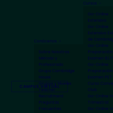
Cursos
Go-Online
Extensivo
Go-Online
Extensivo E
de Cambrid
Conócenos
Go-Online
Sobre Nosotros
Preparación
Método y
Examen IELT
Profesorado
Go-Online
Grupo Cambridge
Preparación
House
Examen PET
Grupos y Niveles
Curso Conve
CAMPUS VIRTUAL
Teacher
Club
Recruitment
Go-Online In
Preguntas
Trimestral
Frecuentes
Go-Online In