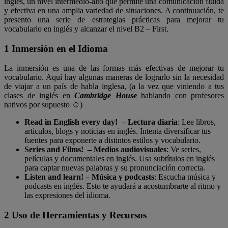
inglés, un nivel intermedio-alto que permite una comunicación fluida
y efectiva en una amplia variedad de situaciones. A continuación, te
presento una serie de estrategias prácticas para mejorar tu
vocabulario en inglés y alcanzar el nivel B2 – First.
1 Inmersión en el Idioma
La inmersión es una de las formas más efectivas de mejorar tu
vocabulario. Aquí hay algunas maneras de lograrlo sin la necesidad
de viajar a un país de habla inglesa, (a la vez que viniendo a tus
clases de inglés en
Cambridge House
hablando con profesores
nativos por supuesto
☺
)
Read in English every day! – Lectura diaria
: Lee libros,
artículos, blogs y noticias en inglés. Intenta diversificar tus
fuentes para exponerte a distintos estilos y vocabulario.
Series and Films! – Medios audiovisuales
: Ve series,
películas y documentales en inglés. Usa subtítulos en inglés
para captar nuevas palabras y su pronunciación correcta.
Listen and learn! – Música y podcasts
: Escucha música y
podcasts en inglés. Esto te ayudará a acostumbrarte al ritmo y
las expresiones del idioma.
2 Uso de Herramientas y Recursos