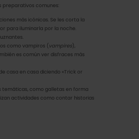
os preparativos comunes:
ciones más icónicas. Se les corta la
ior para iluminarla por la noche.
eluznantes.
ficos como vampiros (
vampires
),
ambién es común ver disfraces más
 de casa en casa diciendo «Trick or
s temáticas, como galletas en forma
izan actividades como contar historias
n