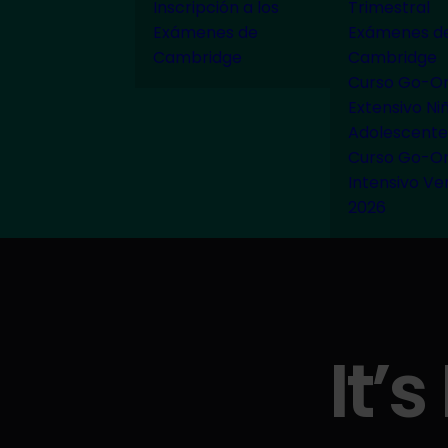
Inscripción a los
Trimestral
Exámenes de
Exámenes d
Cambridge
Cambridge
Curso Go-On
Extensivo Ni
Adolescente
Curso Go-On
Intensivo Ve
2026
It’