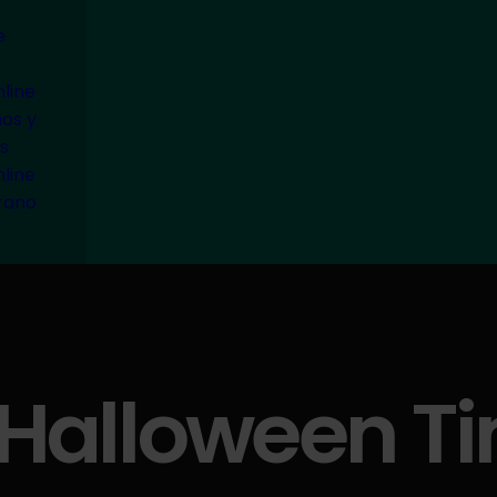
e
line
ños y
s
line
rano
s Halloween T