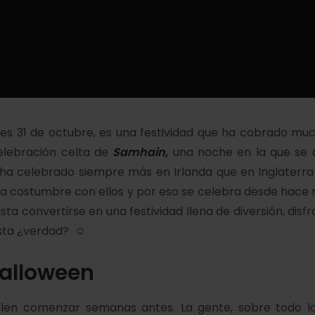
ves 31 de octubre, es una festividad que ha cobrado mu
elebración celta de
Samhain,
una noche en la que se c
 ha celebrado siempre más en Irlanda que en Inglaterra
 la costumbre con ellos y por eso se celebra desde hac
a convertirse en una festividad llena de diversión, disfr
esta ¿verdad? ☺
Halloween
elen comenzar semanas antes. La gente, sobre todo l