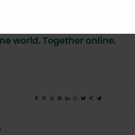
.
House English Schools
!
☺
ne world. Together online.
O