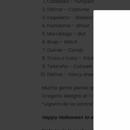
Calabaza –
Pumpkin
Disfraz –
Costume
Esqueleto –
Skeleton
Fantasma –
Ghost
Murciélago –
Bat
Bruja –
Witch
Dulces –
Candy
Truco o trato –
Trick or treat
Telaraña –
Cobweb
Disfraz –
Fancy dress
Mucha gente piensa que es una tradic
Gregorio designó el 1 de noviembre c
“
víspera de los santos”
. Como se ha vis
Happy Halloween to everyone from 