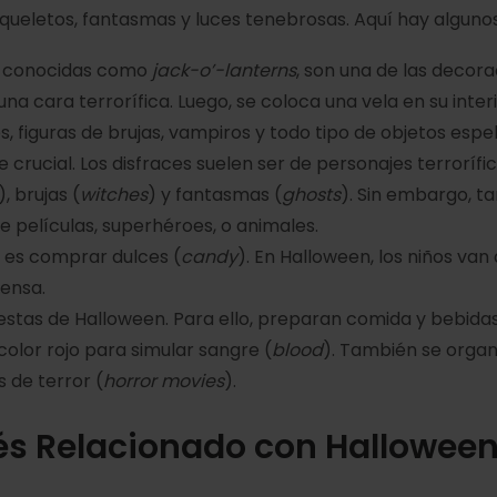
queletos, fantasmas y luces tenebrosas. Aquí hay algun
s, conocidas como
jack-o’-lanterns
, son una de las decora
 una cara terrorífica. Luego, se coloca una vela en su inter
es, figuras de brujas, vampiros y todo tipo de objetos esp
rte crucial. Los disfraces suelen ser de personajes terrorí
), brujas (
witches
) y fantasmas (
ghosts
). Sin embargo, t
e películas, superhéroes, o animales.
 es comprar dulces (
candy
). En Halloween, los niños van
ensa.
estas de Halloween. Para ello, preparan comida y bebida
color rojo para simular sangre (
blood
). También se organ
s de terror (
horror movies
).
lés Relacionado con Hallowee