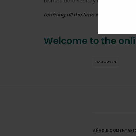
Disfruta de la noche y los preparativos
Learning all the time with
Cambridge 
Welcome to the onli
HALLOWEEN
AÑADIR COMENTARI