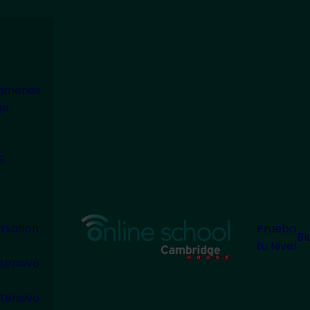
modal-check
xámenes
ge
S
rsation
Prueba
Bl
tu Nivel
tensivo
tensivo