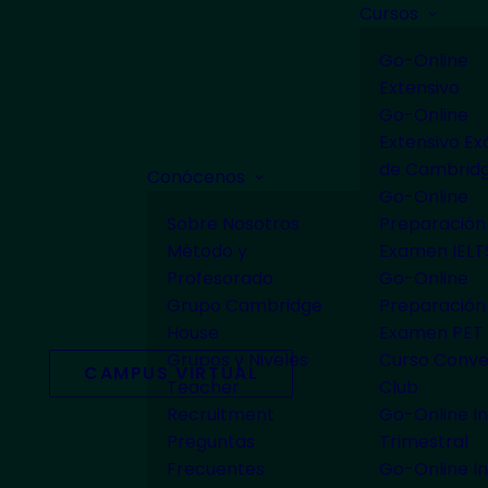
Cursos
Go-Online
Extensivo
Go-Online
Extensivo E
de Cambrid
Conócenos
Go-Online
Sobre Nosotros
Preparación
Método y
Examen IELT
Profesorado
Go-Online
Grupo Cambridge
Preparación
House
Examen PET
Grupos y Niveles
Curso Conve
CAMPUS VIRTUAL
Teacher
Club
Recruitment
Go-Online In
Preguntas
Trimestral
Frecuentes
Go-Online In