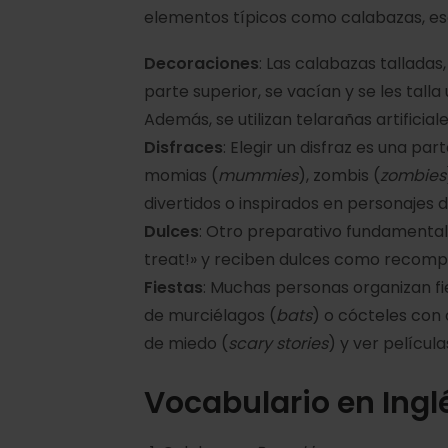
elementos típicos como calabazas, es
Decoraciones
: Las calabazas tallada
parte superior, se vacían y se les talla
Además, se utilizan telarañas artificial
Disfraces
: Elegir un disfraz es una pa
momias (
mummies
), zombis (
zombies
divertidos o inspirados en personajes d
Dulces
: Otro preparativo fundamental
treat!» y reciben dulces como recomp
Fiestas
: Muchas personas organizan fi
de murciélagos (
bats
) o cócteles con 
de miedo (
scary stories
) y ver película
Vocabulario en Ing