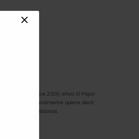
 los celtas ¡hace 2.000 años! El Papa
o y
Halloween
literalmente quiere decir
ganas con las cristianas.