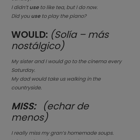
I didn’t
use
to like tea, but I do now.
Did you
use
to play the piano?
WOULD:
(Solía – más
nostálgico)
My sister and I would go to the cinema every
Saturday.
My dad would take us walking in the
countryside.
MISS:
(echar de
menos)
I really miss my gran’s homemade soups.