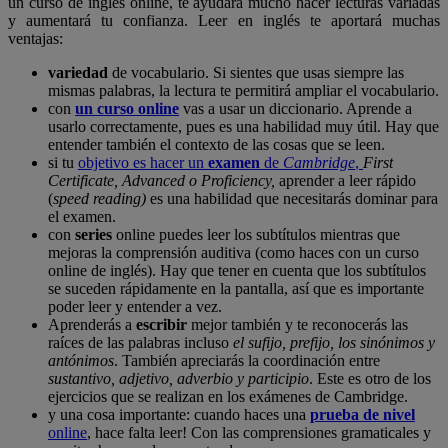
un curso de inglés online, te ayudará mucho hacer lecturas variadas
y aumentará tu confianza. Leer en inglés te aportará muchas
ventajas:
variedad
de vocabulario. Si sientes que usas siempre las
mismas palabras, la lectura te permitirá ampliar el vocabulario.
con
un curso online
vas a usar un diccionario. Aprende a
usarlo correctamente, pues es una habilidad muy útil. Hay que
entender también el contexto de las cosas que se leen.
si tu
objetivo es hacer un
examen
de
Cambridge
,
First
Certificate, Advanced o Proficiency,
aprender a leer rápido
(
speed reading)
es una habilidad que necesitarás dominar para
el examen.
con
series
online puedes leer los subtítulos mientras que
mejoras la comprensión auditiva (como haces con un curso
online de inglés). Hay que tener en cuenta que los subtítulos
se suceden rápidamente en la pantalla, así que es importante
poder leer y entender a vez.
Aprenderás a
escribir
mejor también y te reconocerás las
raíces de las palabras incluso
el sufijo, prefijo, los sinónimos y
antónimos
. También apreciarás la coordinación entre
sustantivo, adjetivo, adverbio y participio
. Este es otro de los
ejercicios que se realizan en los exámenes de Cambridge.
y una cosa importante: cuando haces una
prueba de nivel
online
, hace falta leer! Con las comprensiones gramaticales y