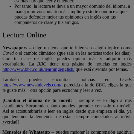
escritas hay que leer y entender.
Por tanto, la lectura te lleva a un mayor dominio del idioma, a
manejar un vocabulario más amplio y esto te conduce a que
puedas defender mejor tus opiniones en inglés con tus
compañeros de clase y tus amigos.
Lectura Online
Newspapers
– elige un tema que te interese o algún tópico como
Covid
o el cambio climático (que sale en las noticias todos los días).
Con tu clase de inglés puedes opinar más y adquirir más
vocabulario. La
BBC
tiene una página de noticias en inglés
http://www.bbc.co.uk/learningenglish/
que está dividida por temas.
También puedes encontrar noticias en
Levels
https://www.newsinlevels.com/
, parecida a la de
BBC
, eliges la que
te guste más – otra opción para escuchar y leer a vez.
¡Cambia el idioma de tu móvil! –
siempre se lo digo a mis
estudiantes. Sorprende cuánto puedes aprender con solo un móvil.
Así te acostumbrarás a leer en inglés desde que empieza el día, ya
que tenemos la tendencia de estar siempre conectados al móvil
¿verdad?
Mensajes de Whatsapp –
puedes mejorar la comprensión auditiva