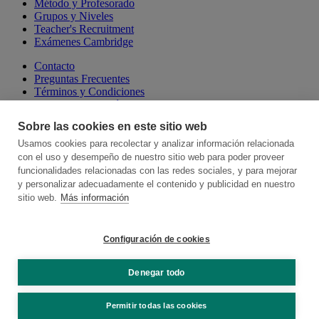
Método y Profesorado
Grupos y Niveles
Teacher's Recruitment
Exámenes Cambridge
Contacto
Preguntas Frecuentes
Términos y Condiciones
Aviso Legal y Política de Privacidad
Política de Cookies
Sobre las cookies en este sitio web
Canal de Denuncias
Talking Online School
Usamos cookies para recolectar y analizar información relacionada
Cambridge Escuelas Presenciales
con el uso y desempeño de nuestro sitio web para poder proveer
Hablamos, Spanish Language School
funcionalidades relacionadas con las redes sociales, y para mejorar
y personalizar adecuadamente el contenido y publicidad en nuestro
Somos miembros de:
sitio web.
Más información
Configuración de cookies
Denegar todo
© 2026 Online School by Cambridge House. All rights reserved
Permitir todas las cookies