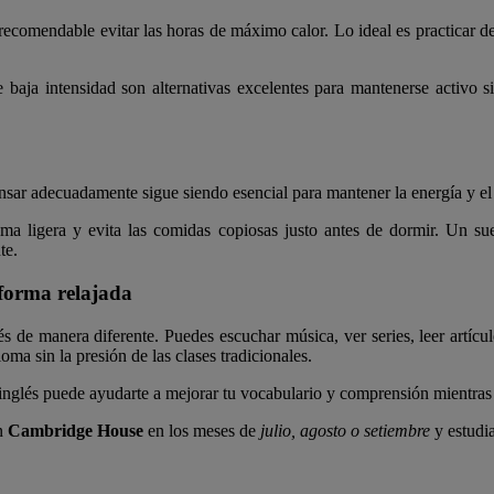
recomendable evitar las horas de máximo calor. Lo ideal es practicar d
e baja intensidad son alternativas excelentes para mantenerse activo s
ansar adecuadamente sigue siendo esencial para mantener la energía y e
 cama ligera y evita las comidas copiosas justo antes de dormir. Un s
te.
 forma relajada
 de manera diferente. Puedes escuchar música, ver series, leer artículo
oma sin la presión de las clases tradicionales.
inglés puede ayudarte a mejorar tu vocabulario y comprensión mientras d
n
Cambridge House
en los meses de
julio, agosto o setiembre
y estudia