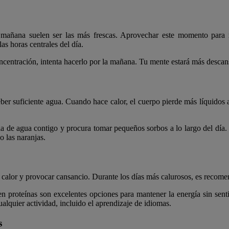
 mañana suelen ser las más frescas. Aprovechar este momento para r
as horas centrales del día.
 concentración, intenta hacerlo por la mañana. Tu mente estará más desca
er suficiente agua. Cuando hace calor, el cuerpo pierde más líquidos a
lla de agua contigo y procura tomar pequeños sorbos a lo largo del d
o las naranjas.
lor y provocar cansancio. Durante los días más calurosos, es recomenda
 en proteínas son excelentes opciones para mantener la energía sin sen
alquier actividad, incluido el aprendizaje de idiomas.
s