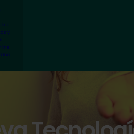
e
line
ños y
s
line
rano
va Tecnologí