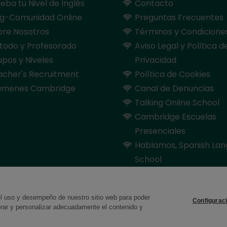
eba tu Nivel de Inglés
Contacto
og-Comunidad Online
Preguntas Frecuentes
bre Nosotros
Términos y Condicione
todo y Profesorado
Aviso Legal y Política d
pos y Niveles
Privacidad
acher's Recruitment
Política de Cookies
ámenes Cambridge
Canal de Denuncias
Talking Online School
Cambridge Escuelas
Presenciales
Hablamos, Spanish La
School
el uso y desempeño de nuestro sitio web para poder
Configurac
orar y personalizar adecuadamente el contenido y
© 2026 Online School by Cambridge House. All rights reserved