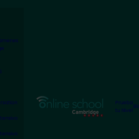
modal-check
xámenes
ge
S
rsation
Prueba
Bl
tu Nivel
tensivo
tensivo