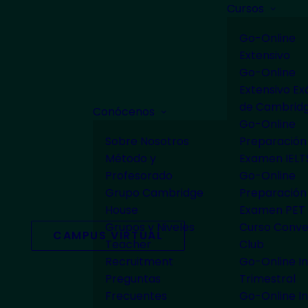
Cursos
Go-Online
Extensivo
Go-Online
Extensivo E
de Cambrid
Conócenos
Go-Online
Sobre Nosotros
Preparación
Método y
Examen IELT
Profesorado
Go-Online
Grupo Cambridge
Preparación
House
Examen PET
Grupos y Niveles
Curso Conve
CAMPUS VIRTUAL
Teacher
Club
Recruitment
Go-Online In
Preguntas
Trimestral
Frecuentes
Go-Online In