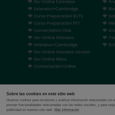
Go-Online Extensivo
Pru
Extensivo+Cambridge
Bl
Curso Preparación IELTS
So
Curso Preparación PET
Mé
Conversation Club
Gru
Go-Online Intensivo
Te
Intensivo+Cambridge
Ex
Go-Online Intensivo Verano
Go-Online Niños
Conversación Online
Sobre las cookies en este sitio web
Usamos cookies para recolectar y analizar información relacionada con 
proveer funcionalidades relacionadas con las redes sociales, y para mej
publicidad en nuestro sitio web.
Más información