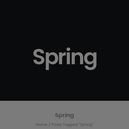
Cursos
Go-Online
Extensivo
Go-Online
Extensivo Exámenes
de Cambridge
Spring
Go-Online
Preparación
Examen IELTS
Go-Online
ge
Preparación
Examen PET
s
Curso Conversation
Club
Go-Online Intensivo
Spring
Trimestral
Go-Online Intensivo
Home
Posts Tagged "Spring"