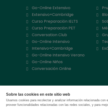
Go-Online Extensivo
Pru
Extensivo+Cambridge
Bl
Curso Preparación IELTS
So
Curso Preparación PET
Mé
Conversation Club
Gru
Go-Online Intensivo
Te
Intensivo+Cambridge
Ex
Go-Online Intensivo Verano
Go-Online Niños
Conversación Online
Sobre las cookies en este sitio web
Usamos cookies para recolectar y analizar información relacionada con 
proveer funcionalidades relacionadas con las redes sociales, y para mej