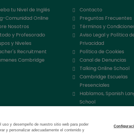
eba tu Nivel de Inglés
Contacto
og-Comunidad Online
Preguntas Frecuentes
bre Nosotros
Términos y Condicione
todo y Profesorado
Aviso Legal y Política d
pos y Niveles
Privacidad
acher's Recruitment
Política de Cookies
ámenes Cambridge
Canal de Denuncias
Talking Online School
Cambridge Escuelas
Presenciales
Hablamos, Spanish La
School
el uso y desempeño de nuestro sitio web para poder
Configurac
orar y personalizar adecuadamente el contenido y
© 2026 Online School by Cambridge House. All rights reserved