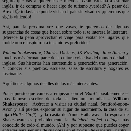
seguro que vas a querer ir de nuevo a Gran Bretaña a estudiar
inglés, ir de compras o hacer algo de turismo ¿verdad? A pesar del
Brexit ☹ todavía se puede visitar el país sin visado y ¡queremos que
sigáis viniendo!
Así, para la próxima vez que vayas, te queremos dar algunas
sugerencias de cosas que hacer, sobre todo si te interesa la literatura.
¡Merece la pena aprovechar el viaje para visitar los lugares que
moldearon e inspiraron a tus autores preferidos!
William Shakespeare, Charles Dickens, JK Rowling, Jane Austen
y
muchos más forman parte de la cultura colectiva del mundo de habla
inglesa. Sus historias han entretenido a generación tras generación.
Y conocer sus pueblos, escuelas, salas de escritura y hogares es
fascinante.
Aquí tienes algunos detalles de los más interesantes:
Por supuesto que vamos a empezar con el
‘Bard’,
posiblemente el
más famoso escritor de toda la literatura mundial –
William
Shakespeare
.
Acércate a visitar su ciudad natal, Stratford-upon-
Avon y allí puedes explorar su lugar de nacimiento, la casa de su
hija (
Hall’s Croft
) y la casita de Anne Hathaway ; la esposa de
Shakespeare es probablemente la
thatched roofed cottage
más
conocido de todo el mundo. ¡Ah! y por supuesto que puedes coger
entradas para ver una de sus obras en el
Royal Shakespeare Theatre.