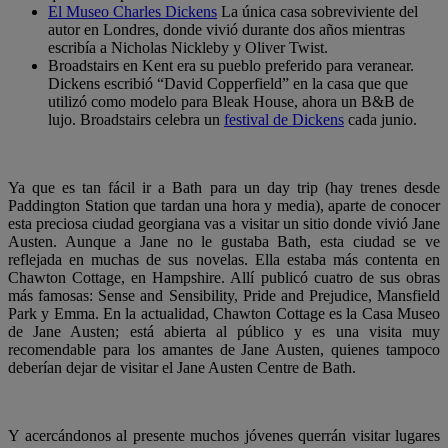
El Museo Charles Dickens
La única casa sobreviviente del
autor en Londres, donde vivió durante dos años mientras
escribía a Nicholas Nickleby y Oliver Twist.
Broadstairs en Kent era su pueblo preferido para veranear.
Dickens escribió “David Copperfield” en la casa que que
utilizó como modelo para Bleak House, ahora un B&B de
lujo. Broadstairs celebra un
festival de Dickens
cada junio.
Ya que es tan fácil ir a Bath para un day trip (hay trenes desde
Paddington Station que tardan una hora y media), aparte de conocer
esta preciosa ciudad georgiana vas a visitar un sitio donde vivió
Jane
Austen.
Aunque a Jane no le gustaba Bath, esta ciudad se ve
reflejada en muchas de sus novelas. Ella estaba más contenta en
Chawton Cottage, en Hampshire. Allí publicó cuatro de sus obras
más famosas: Sense and Sensibility, Pride and Prejudice, Mansfield
Park y Emma. En la actualidad, Chawton Cottage es la Casa Museo
de Jane Austen; está abierta al público y es una visita muy
recomendable para los amantes de Jane Austen, quienes tampoco
deberían dejar de visitar el Jane Austen Centre de Bath.
Y acercándonos al presente muchos jóvenes querrán visitar lugares