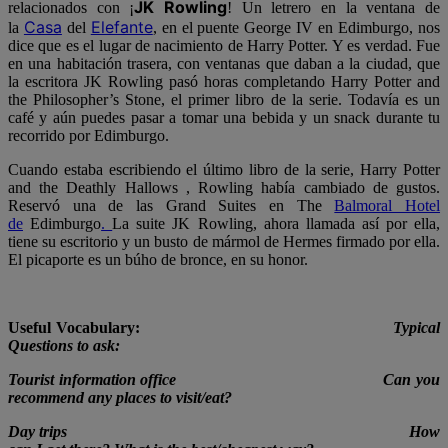
JK Rowling
relacionados con ¡
! Un letrero en la ventana de
Casa
Elefante
la
del
, en el puente George IV en Edimburgo, nos
dice que es el lugar de nacimiento de Harry Potter. Y es verdad. Fue
en una habitación trasera, con ventanas que daban a la ciudad, que
la escritora JK Rowling pasó horas completando Harry Potter and
the Philosopher’s Stone, el primer libro de la serie. Todavía es un
café y aún puedes pasar a tomar una bebida y un snack durante tu
recorrido por Edimburgo.
Cuando estaba escribiendo el último libro de la serie, Harry Potter
and the Deathly Hallows , Rowling había cambiado de gustos.
Reservó una de las Grand Suites en The
Balmoral Hotel
de
Edimburgo
.
La suite JK Rowling, ahora llamada así por ella,
tiene su escritorio y un busto de mármol de Hermes firmado por ella.
El picaporte es un búho de bronce, en su honor.
Useful Vocabulary:
Typical
Questions to ask:
Tourist information office Can you
recommend any places to visit/eat?
Day trips How