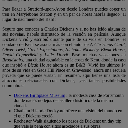
Para llegar a Stratford-upon-Avon desde Londres puedes coger un
tren en Marylebone Station y en un par de horas habrás llegado ¡al
lugar de nacimiento del Bard!
Seguro que conoces a Charles Dickens y si no has leído alguna de
sus novelas, habrás disfrutado de la versión en película. Aunque
Dickens vivió y escribió durante parte de su vida en Londres, el
condado de Kent se asocia más con el autor de A
Christmas Carol,
Oliver Twist, Great Expectations, Nicholas Nickleby, Bleak House,
David Copperfield y Little Dorrit.
Pasó muchas vacaciones en
Broadstairs,
una ciudad agradable en la costa de Kent, donde la casa
que inspiró a
Bleak House
ahora es un B&B. Vivió los últimos 14
años de su vida en Gads Hill Place en Gravesend, ahora una escuela
privada que se puede visitar. En resumen, aquí tienes una lista de
atracciones relacionadas con Dickens, ¡casi tantas posibilidades
como obras!
Dickens Birthplace Museum
: la modesta casa de Portsmouth
donde nació, no lejos del astillero histórico de la misma
ciudad.
Chatham Historic Dockyard ofrece una visión del mundo en
el que Dickens creció.
Rochester Walk siguiendo los pasos de Dickens: un day trip
que vale la pena con sitios asociados a sus obras.