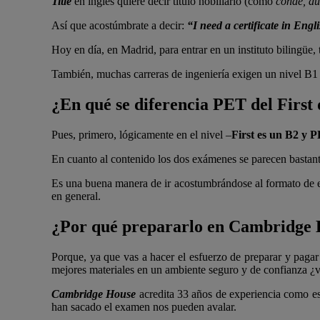
Title
en inglés quiere decir título nobiliario (como
conde, duq
Así que acostúmbrate a decir:
“I need a certificate in Engl
Hoy en día, en Madrid, para entrar en un instituto bilingüe,
También, muchas carreras de ingeniería exigen un nivel B1 
¿En qué se diferencia PET del Firs
Pues, primero, lógicamente en el nivel –
First es un B2 y 
En cuanto al contenido los dos exámenes se parecen bastant
Es una buena manera de ir acostumbrándose al formato de e
en general.
¿Por qué prepararlo en Cambridge
Porque, ya que vas a hacer el esfuerzo de preparar y paga
mejores materiales en un ambiente seguro y de confianza ¿
Cambridge House
acredita 33 años de experiencia como e
han sacado el examen nos pueden avalar.