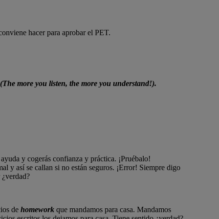
conviene hacer para aprobar el PET.
(The more you listen, the more you understand!).
e ayuda y cogerás confianza y práctica. ¡Pruébalo!
l y así se callan si no están seguros. ¡Error! Siempre digo
r ¿verdad?
cios de
homework
que mandamos para casa. Mandamos
cicios escritos los dejamos para casa. Tiene sentido ¿verdad?