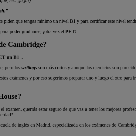
ue, etc. ¡ja ja!)
ish.”
 te piden que tengas mínimo un nivel B1 y para certificar este nivel tend
para poder graduarse, ¡otra vez el
PET!
t de Cambridge?
PET un B1
–
.
e, pero los
writings
son más cortos y aunque los ejercicios son parecidos
stos exámenes y por eso sugerimos preparar uno y luego el otro para ir
 House?
r el examen, querrás estar seguro de que vas a tener los mejores prof
verdad?
scuela de inglés en Madrid, especializada en los exámenes de Cambrid