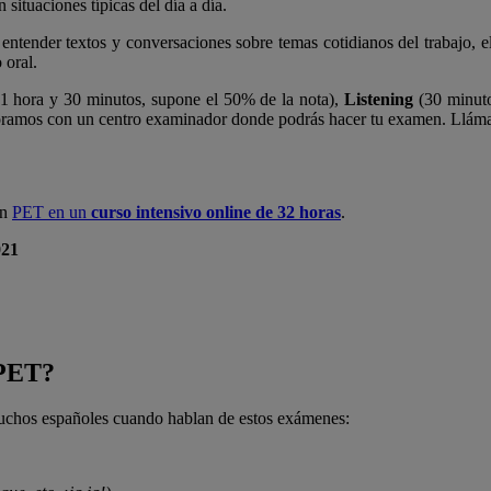
situaciones típicas del día a día.
ntender textos y conversaciones sobre temas cotidianos del trabajo, el co
 oral.
1 hora y 30 minutos, supone el 50% de la nota),
Listening
(30 minuto
oramos con un centro examinador donde podrás hacer tu examen. Lláma
en
PET en un
curso intensivo online de 32 horas
.
021
 PET?
muchos españoles cuando hablan de estos exámenes: