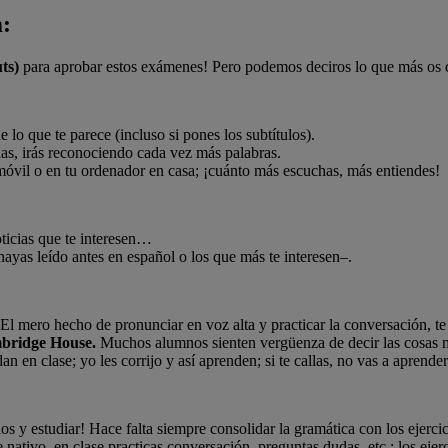
:
uts)
para aprobar estos exámenes! Pero podemos deciros lo que más os 
e lo que te parece (incluso si pones los subtítulos).
as, irás reconociendo cada vez más palabras.
 móvil o en tu ordenador en casa; ¡cuánto más escuchas, más entiendes!
oticias que te interesen…
hayas leído antes en español o los que más te interesen–.
 El mero hecho de pronunciar en voz alta y practicar la conversación, t
mbridge House.
Muchos alumnos sienten vergüenza de decir las cosas ma
 en clase; yo les corrijo y así aprenden; si te callas, no vas a aprende
s y estudiar! Hace falta siempre consolidar la gramática con los ejerci
 nativo, en clase practicas conversación, preguntas dudas, etc.; los ejer