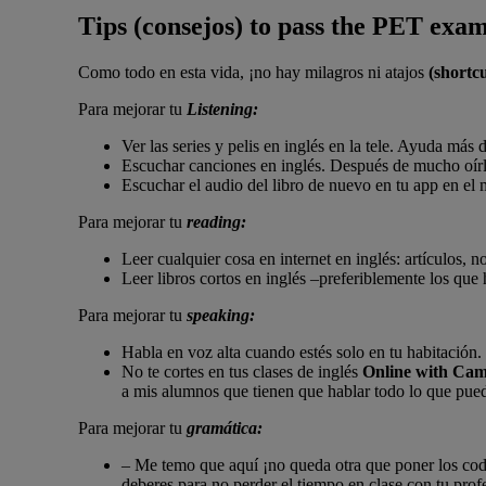
Tips
(consejos)
to pass the PET exam
Como todo en esta vida, ¡no hay milagros ni atajos
(shortc
Para mejorar tu
Listening:
Ver las series y pelis en inglés en la tele. Ayuda más d
Escuchar canciones en inglés. Después de mucho oírl
Escuchar el audio del libro de nuevo en tu app en el
Para mejorar tu
reading:
Leer cualquier cosa en internet en inglés: artículos, n
Leer libros cortos en inglés –preferiblemente los que 
Para mejorar tu
speaking:
Habla en voz alta cuando estés solo en tu habitación.
No te cortes en tus clases de inglés
Online with Ca
a mis alumnos que tienen que hablar todo lo que puedan
Para mejorar tu
gramática:
– Me temo que aquí ¡no queda otra que poner los codo
deberes para no perder el tiempo en clase con tu profe