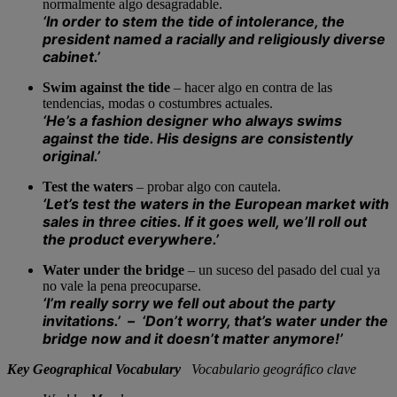
normalmente algo desagradable.
‘In order to
stem the tide
of intolerance, the
president named a racially and religiously diverse
cabinet.’
Swim against the tide
–
hacer algo en contra de las
tendencias, modas o costumbres actuales.
‘He’s a fashion designer who always
swims
against the tide
. His designs are consistently
original.’
Test the waters
–
probar algo con cautela.
‘Let’s
test the waters
in the European market with
sales in three cities. If it goes well, we’ll roll out
the product everywhere.’
Water under the bridge
–
un suceso del pasado del cual ya
no vale la pena preocuparse.
‘I’m really sorry we fell out about the party
invitations.’ –
‘Don’t worry, that’s
water under the
bridge
now and it doesn’t matter anymore!’
Key Geographical Vocabulary
Vocabulario geográfico clave