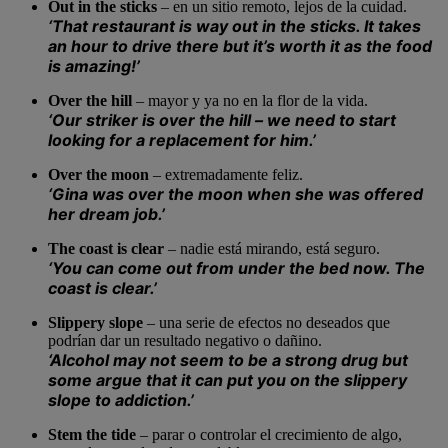
Out in the sticks
–
en un sitio remoto, lejos de la cuidad.
‘
That restaurant is way
out in the sticks
. It takes
an hour to drive there but it’s worth it as the food
is amazing!
’
Over the hill
–
mayor y ya no en la flor de la vida.
‘Our striker is over the hill – we need to start
looking for a replacement for him.’
Over the moon
–
extremadamente feliz.
‘
Gina was
over the moon
when she was offered
her dream job.’
The coast is clear
–
nadie está mirando, está seguro.
‘
You can come out from under the bed now.
The
coast is clear.
’
Slippery slope
–
una serie de efectos no deseados que
podrían dar un resultado negativo o dañino.
‘Alcohol may not seem to be a strong drug but
some argue that it can put you on the
slippery
slope
to addiction.’
Stem the tide
–
parar o controlar el crecimiento de algo,