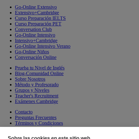
Go-Online Extensivo
Extensivo+Cambridge
Curso Preparación IELTS
Curso Preparación PET
Conversation Club
Go-Online Intensivo
Intensivo+Cambridge
Go-Online Intensivo Verano
Go-Online Niños
Conversación Online
Prueba tu Nivel de Inglés
Blog-Comunidad Online
Sobre Nosotros
Método y Profesorado
Grupos y Niveles
Teacher's Recruitment
Exámenes Cambridge
Contacto
Preguntas Frecuentes
Términos y Condiciones
Aviso Legal y Política de Privacidad
Política de Cookies
Sobre las cookies en este sitio web