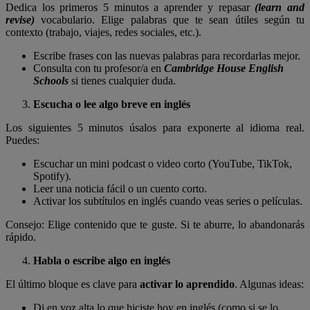
Dedica los primeros 5 minutos a aprender y repasar
(learn and
revise)
vocabulario. Elige palabras que te sean útiles según tu
contexto (trabajo, viajes, redes sociales, etc.).
Escribe frases con las nuevas palabras para recordarlas mejor.
Consulta con tu profesor/a en
Cambridge House English
Schools
si tienes cualquier duda.
Escucha o lee algo breve en inglés
Los siguientes 5 minutos úsalos para exponerte al idioma real.
Puedes:
Escuchar un mini podcast o video corto (YouTube, TikTok,
Spotify).
Leer una noticia fácil o un cuento corto.
Activar los subtítulos en inglés cuando veas series o películas.
Consejo: Elige contenido que te guste. Si te aburre, lo abandonarás
rápido.
Habla o escribe algo en inglés
El último bloque es clave para
activar lo aprendido
. Algunas ideas:
Di en voz alta lo que hiciste hoy en inglés (como si se lo