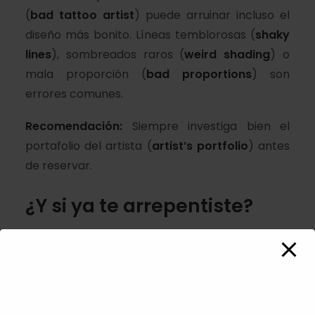
(
bad tattoo artist
) puede arruinar incluso el
diseño más bonito. Líneas temblorosas (
shaky
lines
), sombreados raros (
weird shading
) o
mala proporción (
bad proportions
) son
errores comunes.
Recomendación:
Siempre investiga bien el
portafolio del artista (
artist’s portfolio
) antes
de reservar.
¿Y si ya te arrepentiste?
No todo está perdido. Hoy en día existen
opciones como:
Cover-ups
: cubrir el tatuaje anterior con un
nuevo diseño.