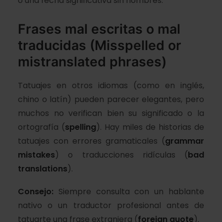
o una fecha significativa sin nombres.
Frases mal escritas o mal
traducidas (Misspelled or
mistranslated phrases)
Tatuajes en otros idiomas (como en inglés,
chino o latín) pueden parecer elegantes, pero
muchos no verifican bien su significado o la
ortografía (
spelling
). Hay miles de historias de
tatuajes con errores gramaticales (
grammar
mistakes
) o traducciones ridículas (
bad
translations
).
Consejo:
Siempre consulta con un hablante
nativo o un traductor profesional antes de
tatuarte una frase extranjera (
foreign quote
).