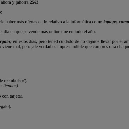
o ahora y ¡ahorra
25€!
o:
le haber más ofertas en lo relativo a la informática como
laptops, compu
el día en que se vende más online que en todo el año.
argain)
en estos días, pero tened cuidado de no dejaros llevar por el a
a viene mal, pero ¿de verdad es imprescindible que compres otra chaque
 de reembolso?).
s tiendas).
 con tarjeta).
egalo).