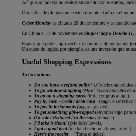
Así que, si todavía no estás matriculado con nosotros, hazl
Otros días de ofertas que existen durante el año en el mund
Cyber Monday
es el lunes 28 de noviembre y es cuando sue
En China el 11 de noviembre es
Singles’ day o Double 11,
Espero que podáis aprovechar y comprar alguna ganga
(b
Un curso de inglés, por ejemplo, es una inversión que nunc
Useful Shopping Expressions
To buy online.
Do you have a refund policy?
(¿Tenéis una política
To go window shopping
(Mirar los escaparates de la
To go on a shopping spree
(ir de compras a tope).
Pay by cash / credit / debit card
(pagar en efectivo o
To pay in instalments
(
pagar a plazos).
To get something gift-wrapped
(envolver algo para r
On sale / Reduced / In the sales
(rebajas).
I’ll take it /them!
(¡Me lo(s) llevo!).
I got a good deal
(
me han hecho una buena oferta).
Here’s the receipt
(Toma el ticket).