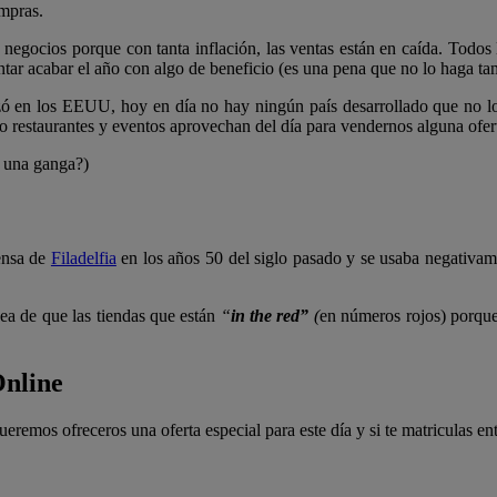
ompras.
egocios porque con tanta inflación, las ventas están en caída. Todos 
ntar acabar el año con algo de beneficio (es una pena que no lo haga tam
 en los EEUU, hoy en día no hay ningún país desarrollado que no lo c
o restaurantes y eventos aprovechan del día para vendernos alguna ofer
a una ganga?)
ensa de
Filadelfia
en los años 50 del siglo pasado
y se usaba negativame
dea de que las tiendas que están
“
in the red”
(
en números rojos) porqu
Online
ueremos ofreceros una oferta especial para este día y si te matriculas en