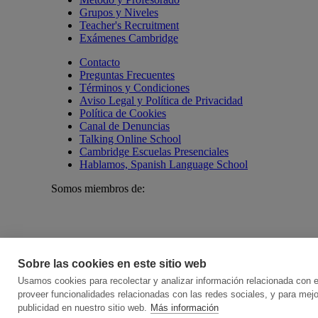
Grupos y Niveles
Teacher's Recruitment
Exámenes Cambridge
Contacto
Preguntas Frecuentes
Términos y Condiciones
Aviso Legal y Política de Privacidad
Política de Cookies
Canal de Denuncias
Talking Online School
Cambridge Escuelas Presenciales
Hablamos, Spanish Language School
Somos miembros de:
Sobre las cookies en este sitio web
© 2026 Online School by Cambridge House. All rights res
Usamos cookies para recolectar y analizar información relacionada con 
proveer funcionalidades relacionadas con las redes sociales, y para mej
publicidad en nuestro sitio web.
Más información