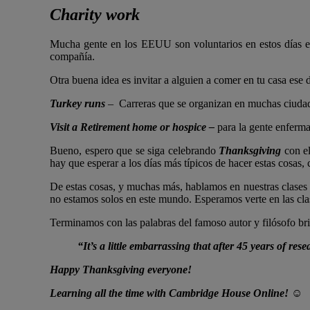
Charity work
Mucha gente en los EEUU son voluntarios en estos días 
compañía.
Otra buena idea es invitar a alguien a comer en tu casa ese 
Turkey runs
– Carreras que se organizan en muchas ciudad
Visit a Retirement home or hospice –
para la gente enferma
Bueno, espero que se siga celebrando
Thanksgiving
con el
hay que esperar a los días más típicos de hacer estas cosas,
De estas cosas, y muchas más, hablamos en nuestras clases
no estamos solos en este mundo. Esperamos verte en las cl
Terminamos con las palabras del famoso autor y filósofo br
“It’s a little embarrassing that after 45 years of res
Happy Thanksgiving everyone!
Learning all the time with Cambridge House Online! ☺