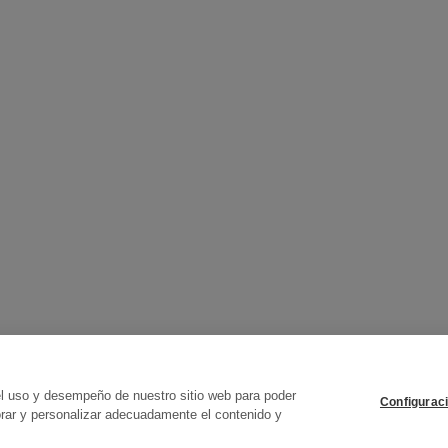
erved
el uso y desempeño de nuestro sitio web para poder
Configurac
orar y personalizar adecuadamente el contenido y