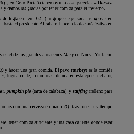
s ☺) y en Gran Bretaña tenemos una cosa parecida –
Harvest
a y damos las gracias por tener comida para el invierno.
s
de Inglaterra en 1621 (un grupo de personas religiosas en
l hasta el presidente Abraham Lincoln lo declaró festivo en
es es el de los grandes almacenes
Macy
en Nueva York con
s)
y hacer una gran comida. El pavo
(turkey)
es la comida
g
es, lógicamente, la que más abunda en esta época del año,
as),
pumpkin pie
(tarta de calabaza), y
stuffing
(relleno para
os juntos con una cerveza en mano. (Quizás no el pasatiempo
ere, tener comida suficiente y una casa caliente donde estar
or.