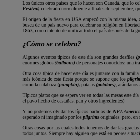
Los únicos otros países que lo hacen son Canadá, que lo c
Festival,
celebrado normalmente a finales de septiembre, qu
El origen de la fiesta en USA empezó con la misma idea, d
busca de un país nuevo para celebrar su religión en liberta
1863, como intento de unificar todo el país después de la gue
¿Cómo se celebra?
Algunos eventos típicos de este día son grandes desfiles
(
enormes globos
(
balloons)
de personajes conocidos; una tr
Otra cosa típica de hacer este día es juntarse con la famili
más icónica de esta fiesta porque se supone que los
pilgr
como la calabaza (
pumpkin),
patatas
(potatoes)
, arándanos
Típicos platos que se espera ver en todas las mesas este día
el pavo hecho de castañas, pan y otros ingredientes).
Y no podemos olvidar los típicos partidos de
NFL America
esperado ni imaginado por los
pilgrims
originales, pero, en
Otras cosas por las cuales todos tenemos de dar las gracias
todos juntos. Siempre hay alguien que está en peores situa