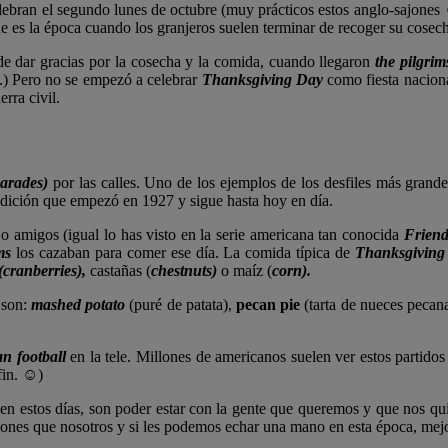
elebran el segundo lunes de octubre (muy prácticos estos anglo-sajone
e es la época cuando los granjeros suelen terminar de recoger su cosech
e dar gracias por la cosecha y la comida, cuando llegaron
the pilgrim
d.) Pero no se empezó a celebrar
Thanksgiving Day
como fiesta naciona
rra civil.
parades)
por las calles. Uno de los ejemplos de los desfiles más grand
adición que empezó en 1927 y sigue hasta hoy en día.
a o amigos (igual lo has visto en la serie americana tan conocida
Friend
ims
los cazaban para comer ese día. La comida típica de
Thanksgivin
(cranberries),
castañas (
chestnuts)
o maíz (
corn).
 son:
mashed potato
(puré de patata),
pecan pie
(tarta de nueces pecan
n football
en la tele. Millones de americanos suelen ver estos partid
 fin. ☺)
 en estos días, son poder estar con la gente que queremos y que nos qui
ciones que nosotros y si les podemos echar una mano en esta época, mej