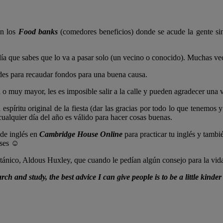
en los
Food banks
(comedores beneficios) donde se acude la gente si
día que sabes que lo va a pasar solo (un vecino o conocido). Muchas vec
es para recaudar fondos para una buena causa.
 o muy mayor, les es imposible salir a la calle y pueden agradecer una v
 espíritu original de la fiesta (dar las gracias por todo lo que tenemos
 cualquier día del año es válido para hacer cosas buenas.
 de inglés en
Cambridge House Online
para practicar tu inglés y tamb
ases ☺
itánico, Aldous Huxley, que cuando le pedían algún consejo para la vid
earch and study, the best advice I can give people is to be a
little kinde