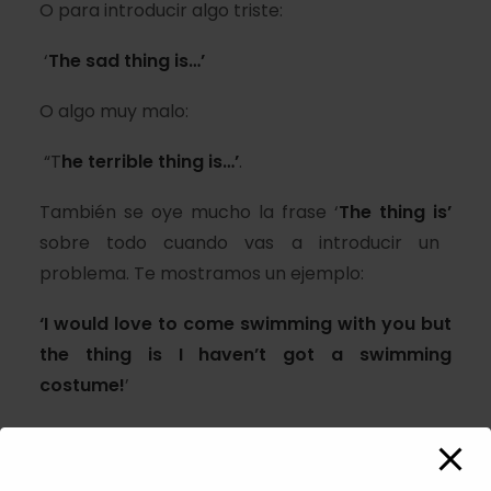
O para introducir algo triste:
‘
The sad thing is…’
O algo muy malo:
“T
he terrible thing is…’
.
También se oye mucho la frase ‘
The thing is’
sobre todo cuando vas a introducir un
problema. Te mostramos un ejemplo:
‘I would love to come swimming with you but
the thing is
I haven’t got a swimming
costume!
’
Otra frase muy común hoy en día es ‘
Is that a
thing?
’ Se refiere a nuevas tendencias y modas.