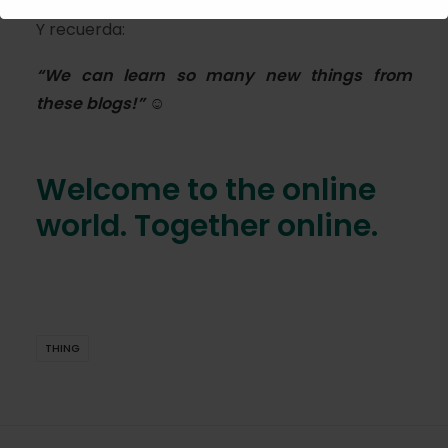
Y recuerda:
“We can learn so many
new things
from
these blogs!”
☺
Welcome to the online
world. Together online.
THING