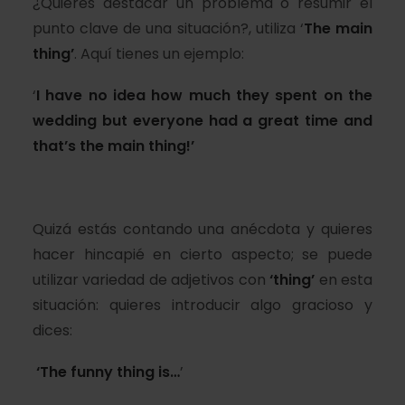
¿Quieres destacar un problema o resumir el
punto clave de una situación?, utiliza ‘
The main
thing’
. Aquí tienes un ejemplo:
‘
I have no idea how much they spent on the
wedding but everyone had a great time and
that’s
the main thing
!’
Quizá estás contando una anécdota y quieres
hacer hincapié en cierto aspecto; se puede
utilizar variedad de adjetivos con
‘thing’
en esta
situación: quieres introducir algo gracioso y
dices:
‘The funny thing is…
’