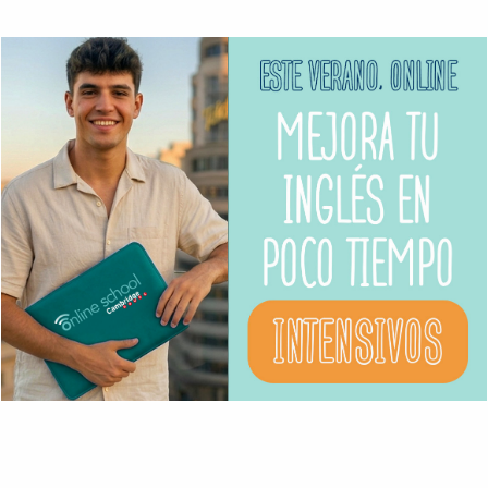
‘
Long skirts and boots in summer? Is that
a
thing?’
Presta mucha atención cuando veas series en
inglés. Al escuchar un inglés informal y coloquial
no tardarás nada en notar alguna de las frases
mencionadas, y otros usos de la palabra
‘
thing’.
You are certainly
onto a good thing
with your
English classes in Online with Cambridge
House
!
(Tienes una cosa buena con tus clases…)
Ahora, te toca a ti, fíjate en cuantas veces la
escuchas cuando tu profe habla en clase e
intenta usarla tú cuando hables.