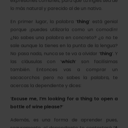
expresiones comunes, para que tu inglés sea de
lo más natural y parecido al de un nativo.
En primer lugar, la palabra ‘
thing
’ está genial
porque ¡puedes utilizarla como un comodín!
¿No sabes una palabra en concreto? ¿o no te
sale aunque la tienes en la punta de la lengua?
No pasa nada, nunca se te va a olvidar ‘
thing
’. Y
las cláusulas con ‘
which
’ son facilísimas
también. Entonces vas a comprar un
sacacorchos pero no sabes la palabra, te
acercas la dependiente y dices:
‘
Excuse me, I’m looking for
a thing
to open a
bottle of wine please?
’
Además, es una forma de aprender pues,
seguramente, el dependiente te contestará
‘A