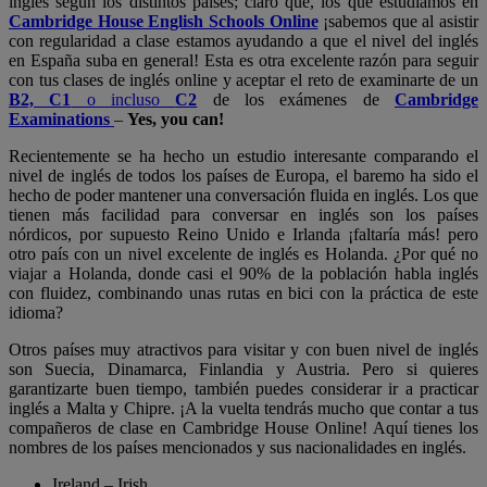
inglés según los distintos países; claro que, los que estudiamos en
Cambridge House English Schools Online
¡sabemos que al asistir
con regularidad a clase estamos ayudando a que el nivel del inglés
en España suba en general! Esta es otra excelente razón para seguir
con tus clases de inglés online y aceptar el reto de examinarte de un
B2, C1
o incluso
C2
de los exámenes de
Cambridge
Examinations
–
Yes, you can!
Recientemente se ha hecho un estudio interesante comparando el
nivel de inglés de todos los países de Europa, el baremo ha sido el
hecho de poder mantener una conversación fluida en inglés. Los que
tienen más facilidad para conversar en inglés son los países
nórdicos, por supuesto Reino Unido e Irlanda ¡faltaría más! pero
otro país con un nivel excelente de inglés es Holanda. ¿Por qué no
viajar a Holanda, donde casi el 90% de la población habla inglés
con fluidez, combinando unas rutas en bici con la práctica de este
idioma?
Otros países muy atractivos para visitar y con buen nivel de inglés
son Suecia, Dinamarca, Finlandia y Austria. Pero si quieres
garantizarte buen tiempo, también puedes considerar ir a practicar
inglés a Malta y Chipre. ¡A la vuelta tendrás mucho que contar a tus
compañeros de clase en Cambridge House Online! Aquí tienes los
nombres de los países mencionados y sus nacionalidades en inglés.
Ireland – Irish