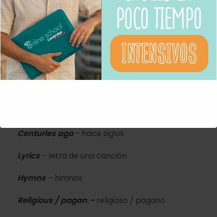
Choir
– coro
Midnight Mass –
misa de gallo
Singers
– cantantes
Charity –
caridad
Middle ages –
la edad media
Centuries ago
– hace siglos
Lyrics
– letra de una canción
Hymns
–
himnos
Religious / pagan –
religioso / pagano