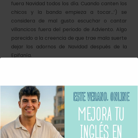
fuera Navidad todos los día. Cuando canten los
chicos y la banda empieza a tocar…’) se
considera de mal gusto escuchar o cantar
villancicos fuera del periodo de Adviento. Algo
parecido a la creencia de que trae mala suerte
dejar los adornos de Navidad después de la
Epifanía.
¡Espero que sabiendo algo más de los `
carols
´
y
su historia disfrutes incluso más al escucharlos
en tu clase online!
Sing along with the Christmas carols on the
radio too!
(Canta con los villancicos en la radio tambien.)
Useful Vocabulary: