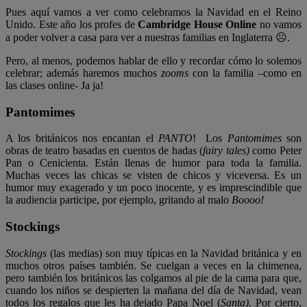
Pues aquí vamos a ver como celebramos la Navidad en el Reino
Unido. Este año los profes de
Cambridge House Online
no vamos
a poder volver a casa para ver a nuestras familias en Inglaterra ☹.
Pero, al menos, podemos hablar de ello y recordar cómo lo solemos
celebrar; además haremos muchos
zooms
con la familia
–
como en
las clases online- Ja ja!
Pantomimes
A los británicos nos encantan el
PANTO
! Los
Pantomimes
son
obras de teatro basadas en cuentos de hadas (
fairy tales)
como Peter
Pan o Cenicienta. Están llenas de humor para toda la familia.
Muchas veces las chicas se visten de chicos y viceversa. Es un
humor muy exagerado y un poco inocente, y es imprescindible que
la audiencia participe, por ejemplo, gritando al malo
Boooo!
Stockings
Stockings
(las medias) son muy típicas en la Navidad británica y en
muchos otros países también. Se cuelgan a veces en la chimenea,
pero también los británicos las colgamos al pie de la cama para que,
cuando los niños se despierten la mañana del día de Navidad, vean
todos los regalos que les ha dejado Papa Noel (
Santa).
Por cierto,