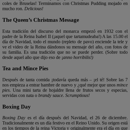
coles de Bruselas! Terminamos con Christmas Pudding mojado en
mucho ron.
Delicious!
The Queen’s Christmas Message
Esta tradición del discurso del monarca empezó en 1932 con el
padre de la Reina Isabel II (¡aquel que tartamudeaba!) A las 15.00 el
día de Navidad, todo el mundo (repleto de pavo) enciende la tele y
ve el video de la Reina dándonos su mensaje del año, con fotos de
su familia. Es una tradición que no se puede perder. (Sobre todo
desde aquel año que dijo eso de ¡
anno horribilis!)
Tea and Mince Pies
Después de tanta comida ¡todavía queda más – ¡el té! Sobre las 7
nos empieza a entrar hambre de nuevo y ¿qué mejor que unos
mince
pies
. Una mini tarta de hojaldre llena de frutos secos y especias,
servidas con nata o
brandy sauce.
Scrumptious!
Boxing Day
Boxing Day
es el día después del Navidad, el 26 de diciembre.
Tradicionalmente es un día festivo en el Reino Unido. Su origen está
en los tiempos de la reina Victoria y originalmente era el día en que