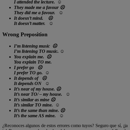
I
attended
the lecture. ☺
They
made
me a favour ☹
They
did
me a favour. ☺
It doesn’t
mind
. ☹
It doesn’t
matter
. ☺
Wrong Preposition
I’m listening music ☹
I’m listening TO music. ☺
You explain me. ☹
You explain TO me.
I prefer go ☹
I prefer TO go. ☺
It depends of ☹
It depends ON ☺
It’s near of my house. ☹
It’s near TO/ – my house. ☺
It’s similar as mine ☹
It’s similar TO mine. ☺
It’s the same than mine. ☹
It’s the same AS mine. ☺
¿Reconoces algunos de estos errores como tuyos? Seguro que sí, ¡ja