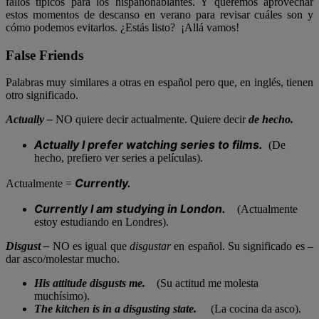
fallos típicos para los hispanohablantes. Y queremos aprovechar
estos momentos de descanso en verano para revisar cuáles son y
cómo podemos evitarlos. ¿Estás listo? ¡Allá vamos!
False Friends
Palabras muy similares a otras en español pero que, en inglés, tienen
otro significado.
Actually
–
NO quiere decir actualmente. Quiere decir
de hecho.
Actually I prefer watching series to films.
(De
hecho, prefiero ver series a películas).
Currently.
Actualmente =
Currently I am studying in London.
(Actualmente
estoy estudiando en Londres).
Disgust –
NO es igual que
disgustar
en español. Su significado es –
dar asco/molestar mucho.
His attitude disgusts me.
(Su actitud me molesta
muchísimo).
The kitchen is in a disgusting state.
(La cocina da asco).