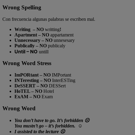
Wrong Spelling
Con frecuencia algunas palabras se escriben mal.
Writing – NO
writting
!
Apartment – NO
appartament
Unnecessary – NO
unnesesary
Publically – NO
publicaly
Until – NO
untill
Wrong Word Stress
ImPORtant – NO
IMPortant
INTeresting – NO
InterESTing
DeSSERT – NO
DESSert
HoTEL – NO
Hotel
ExAM – NO
Exam
Wrong Word
You
don’t have to
go. It’s forbidden ☹
You
mustn’t
go – it’s forbidden. ☺
I
assisted
to the lecture ☹