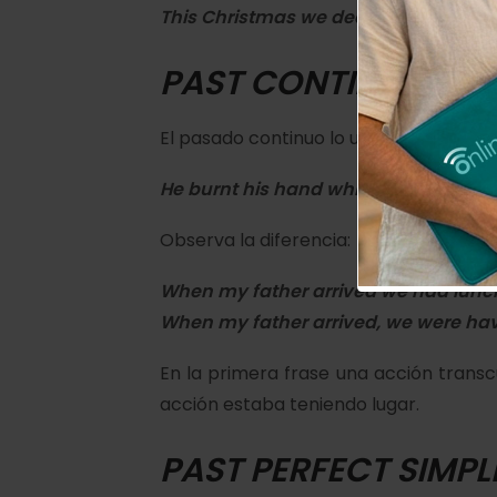
This Christmas we
decided
to go on 
PAST CONTINUOUS:
El pasado continuo lo utilizamos para
He
burnt
his hand while he
was cook
Observa la diferencia:
When my father
arrived
we
had
lunc
When my father
arrived
, we
were ha
En la primera frase una acción trans
acción estaba teniendo lugar.
PAST PERFECT SIMPL