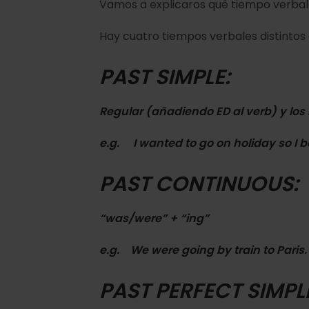
Vamos a explicaros qué tiempo verbal h
Hay cuatro tiempos verbales distintos
PAST SIMPLE:
Regular (añadiendo ED al verb) y los 
e.g. I
wanted
to go on holiday so I
b
PAST CONTINUOUS:
“was/were” + “ing”
e.g. We
were going
by train to Paris.
PAST PERFECT SIMPL