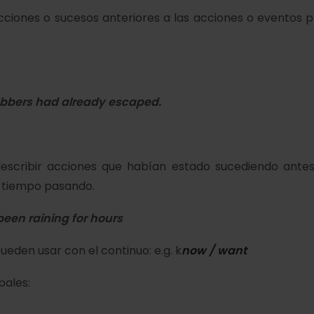
cciones o sucesos
anteriores
a las acciones o eventos pr
robbers
had already escaped.
escribir acciones que
habían estado sucediendo
antes
ba tiempo pasando.
been raining
for hours
eden usar con el continuo: e.g. k
now / want
bales: