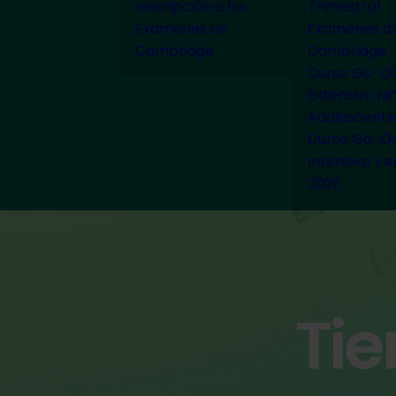
Inscripción a los
Trimestral
Exámenes de
Exámenes d
Cambridge
Cambridge
Curso Go-On
Extensivo Ni
Adolescente
Curso Go-On
Intensivo Ve
2026
Tie