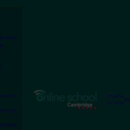
modal-check
xámenes
ge
S
rsation
Prueba
Bl
tu Nivel
tensivo
tensivo