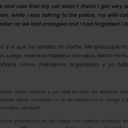
e and
saw
that my car
wasn’t
there! I
got
very w
hen, while I
was talking
to the police, my wife
cal
arlier as we
had arranged
and I
had forgotten
!
I f
sa y
vi
que no
estaba
mi coche. Me
preocupé
m
. Luego, mientras hablaba con ellos,
llamó
mi mu
añana, como ¡
habíamos organizado
y yo
hab
rado mejor cuándo y por qué se usan los distintos tiem
 cuando estás contando tu fin de semana a un amigo y l
a tu jefe ¿verdad?
otros practicarlo en las clases con vuestro profesor e