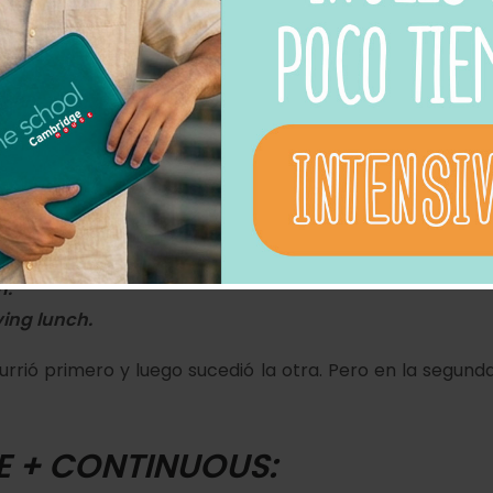
a cruise.
 describir una acción que estaba sucediendo cuando otra 
ing.
h.
ving
lunch.
currió primero
y luego
sucedió la otra. Pero en la segund
E + CONTINUOUS: