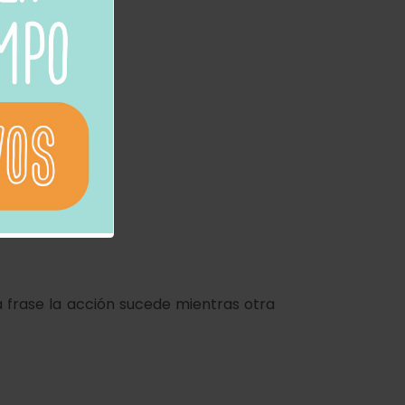
acción sucedió.
a frase la acción sucede
mientras
otra