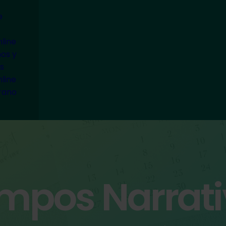
e
line
ños y
s
line
rano
mpos Narrat