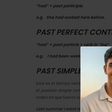
“had” + past participle.
e.g. She
had worked
here before.
PAST PERFECT CONT
“had” + past particle + verb in “ing”
e.g. I
had been working
in London
PAST SIMPLE:
Este es el tiempo verbal más utilizado 
el
pasado simple
contamos una histo
orden en que fueron sucediendo.
Last summer I
went t
o Greece for the 