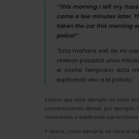
“This morning
I left
my hous
came
a few minutes later. T
taken
the car this morning e
police!”
“Esta mañana
salí
de mi ca
v
inieron
pasados unos minutos
el coche temprano esta m
explicando eso a la policía.”
Espero que este ejemplo os haya acla
conversaciones diarias; por ejemplo,
vacaciones, o explicando tus acciones 
Y ahora, como siempre, os toca a vos