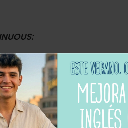
INUOUS:
para describir una historia, un evento o hecho, etc., que 
ria normalmente en su orden cronológico; enumeramos 
first time.