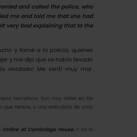
orried and c
alle
d the police, who
led
me and
told
me that she
had
elt
very bad explaining that to the
ucho y
llamé
a la policía, quienes
jer y me
dijo
que se
había llevado
ía olvidado!
Me sentí
muy mal
pos narrativos. Son muy útiles en las
o que hiciste, o una anécdota de unas
n
Online at Cambridge House
.
Y no lo