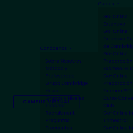
Cursos
Go-Online
Extensivo
Go-Online
Extensivo E
de Cambrid
Conócenos
Go-Online
Sobre Nosotros
Preparación
Método y
Examen IELT
Profesorado
Go-Online
Grupo Cambridge
Preparación
House
Examen PET
Grupos y Niveles
Curso Conve
CAMPUS VIRTUAL
Teacher
Club
Recruitment
Go-Online In
Preguntas
Trimestral
Frecuentes
Go-Online In