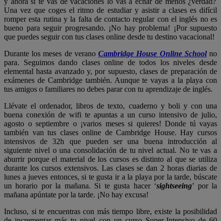
y ahora si te vas de vacaciones lo vas a echar de menos ¿verdad?
Una vez que coges el ritmo de estudiar y asistir a clases es difícil
romper esta rutina y la falta de contacto regular con el inglés no es
bueno para seguir progresando. ¡No hay problema! ¡Por supuesto
que puedes seguir con tus clases online desde tu destino vacacional!
Durante los meses de verano
Cambridge House Online School
no
para. Seguimos dando clases online de todos los niveles desde
elemental hasta avanzado y, por supuesto, clases de preparación de
exámenes de Cambridge también. Aunque te vayas a la playa con
tus amigos o familiares no debes parar con tu aprendizaje de inglés.
Llévate el ordenador, libros de texto, cuaderno y boli y con una
buena conexión de wifi te apuntas a un curso intensivo de julio,
agosto o septiembre o ¡varios meses si quieres! Donde tú vayas
también van tus clases online de Cambridge House. Hay cursos
intensivos de 32h que pueden ser una buena introducción al
siguiente nivel o una consolidación de tu nivel actual. No te vas a
aburrir porque el material de los cursos es distinto al que se utiliza
durante los cursos extensivos. Las clases se dan 2 horas diarias de
lunes a jueves entonces, si te gusta ir a la playa por la tarde, búscate
un horario por la mañana. Si te gusta hacer ‘
sightseeing
’ por la
mañana apúntate por la tarde. ¡No hay excusa!
Incluso, si te encuentras con más tiempo libre, existe la posibilidad
de incrementar más tu nivel con un curso Super-Intensivo de 60