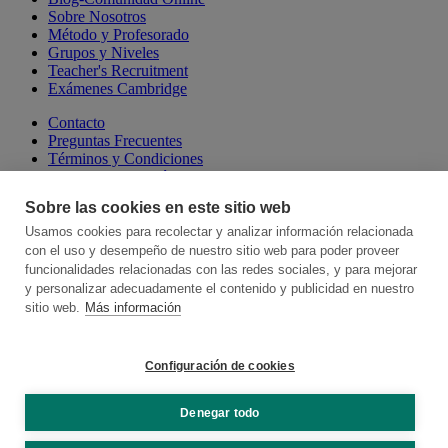
Sobre Nosotros
Método y Profesorado
Grupos y Niveles
Teacher's Recruitment
Exámenes Cambridge
Contacto
Preguntas Frecuentes
Términos y Condiciones
Aviso Legal y Política de Privacidad
Política de Cookies
Sobre las cookies en este sitio web
Canal de Denuncias
Talking Online School
Usamos cookies para recolectar y analizar información relacionada
Cambridge Escuelas Presenciales
con el uso y desempeño de nuestro sitio web para poder proveer
Hablamos, Spanish Language School
funcionalidades relacionadas con las redes sociales, y para mejorar
y personalizar adecuadamente el contenido y publicidad en nuestro
Somos miembros de:
sitio web.
Más información
Configuración de cookies
Denegar todo
© 2026 Online School by Cambridge House. All rights reserved