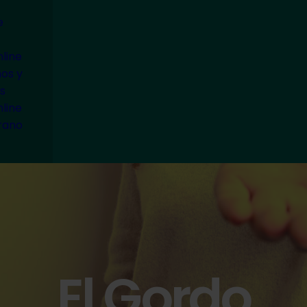
e
line
ños y
s
line
rano
El Gordo