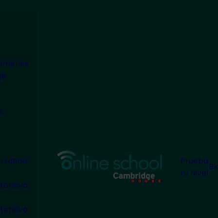
modal-check
xámenes
ge
S
rsation
Prueba
Bl
tu Nivel
tensivo
tensivo