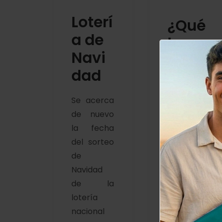
Loterí
¿Qué
a de
hace
Navi
r si
dad
gana
s la
Se acerca
loterí
de nuevo
a?
la fecha
del sorteo
de
Se acerca
Navidad
la fecha
de la
mágica
lotería
del 22 de
nacional
diciembre