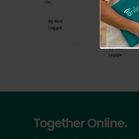
de…
cuando en
España
sabremos
by Nick
Loggie
si…
by Nick
Loggie
Together Online.