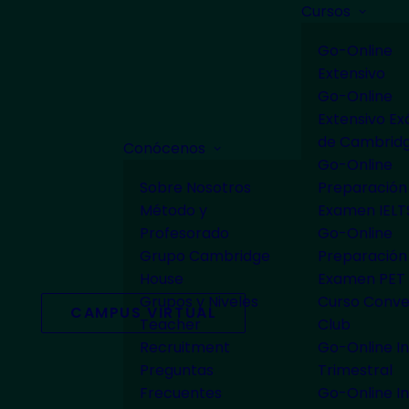
Cursos
Go-Online
Extensivo
Go-Online
Extensivo E
de Cambrid
Conócenos
Go-Online
Sobre Nosotros
Preparación
Método y
Examen IELT
Profesorado
Go-Online
Grupo Cambridge
Preparación
House
Examen PET
Grupos y Niveles
Curso Conve
CAMPUS VIRTUAL
Teacher
Club
Recruitment
Go-Online In
Preguntas
Trimestral
Frecuentes
Go-Online In