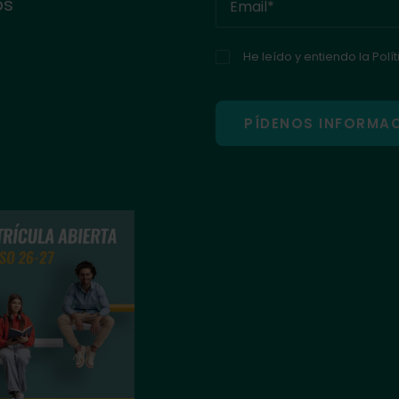
os
He leído y entiendo la
Polí