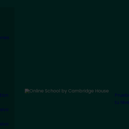
modal-check
enes
tion
Prueb
tu Nive
sivo
sivo