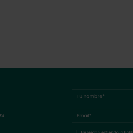
os
He leído y entiendo la
Polí