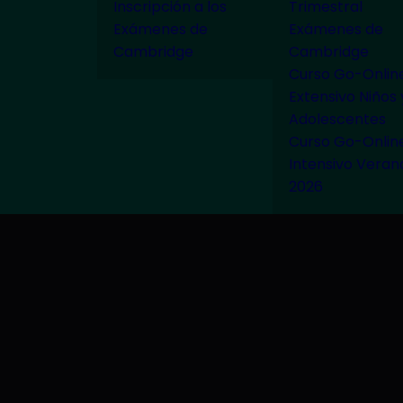
Inscripción a los
Trimestral
Exámenes de
Exámenes de
Cambridge
Cambridge
Curso Go-Onlin
Extensivo Niños 
Adolescentes
Curso Go-Onlin
Intensivo Veran
2026