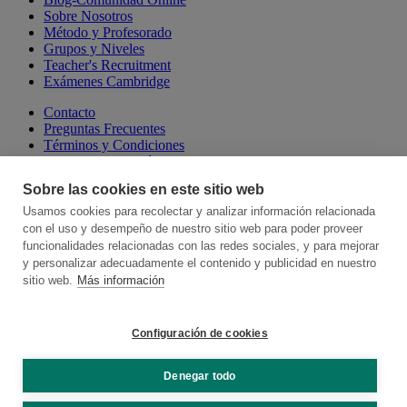
Sobre Nosotros
Método y Profesorado
Grupos y Niveles
Teacher's Recruitment
Exámenes Cambridge
Contacto
Preguntas Frecuentes
Términos y Condiciones
Aviso Legal y Política de Privacidad
Política de Cookies
Sobre las cookies en este sitio web
Canal de Denuncias
Talking Online School
Usamos cookies para recolectar y analizar información relacionada
Cambridge Escuelas Presenciales
con el uso y desempeño de nuestro sitio web para poder proveer
Hablamos, Spanish Language School
funcionalidades relacionadas con las redes sociales, y para mejorar
y personalizar adecuadamente el contenido y publicidad en nuestro
Somos miembros de:
sitio web.
Más información
Configuración de cookies
Denegar todo
© 2026 Online School by Cambridge House. All rights reserved