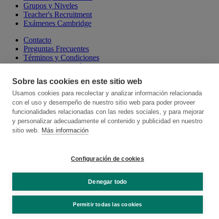
Grupos y Niveles
Teacher's Recruitment
Exámenes Cambridge
Contacto
Preguntas Frecuentes
Términos y Condiciones
Aviso Legal y Política de Privacidad
Política de Cookies
Sobre las cookies en este sitio web
Canal de Denuncias
Talking Online School
Usamos cookies para recolectar y analizar información relacionada
Cambridge Escuelas Presenciales
con el uso y desempeño de nuestro sitio web para poder proveer
Hablamos, Spanish Language School
funcionalidades relacionadas con las redes sociales, y para mejorar
y personalizar adecuadamente el contenido y publicidad en nuestro
Somos miembros de:
sitio web.
Más información
Configuración de cookies
Denegar todo
© 2026 Online School by Cambridge House. All rights reserved
Permitir todas las cookies