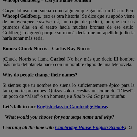
Whoopi Goldberg – Caryn Elaine Johnson
Caryn Johnson no suena como alguien que ganaría un Oscar. Pero
Whoopi Goldberg
, ¡eso es otra historia! Se dice que su apodo viene
de un
whoopee cushion
(sí, un cojín de pedos), porque en sus
primeros días en el teatro hacía muchas bromas de ese estilo.
Goldberg lo agregó porque su mamá decía que un apellido judío la
haría sonar más seria.
Bonus: Chuck Norris – Carlos Ray Norris
¡Chuck Norris se llama
Carlos
! No hay más que decir. El hombre
más rudo del planeta nació con un nombre digno de una telenovela.
Why do people change their names?
Si sientes que tu nombre no suena lo suficientemente épico para la
fama, no te preocupes. Quizás solo necesitas un toque de “Diesel”,
un poco de “Mars” o un homenaje a
Radio Ga Ga
para triunfar.
Let’s talk in our
English class in Cambridge House
.
What would you choose for your
stage name
and why?
Learning all the time with
Cambridge House English Schools
! ☺