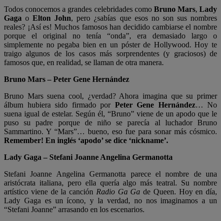
Todos conocemos a grandes celebridades como
Bruno Mars
,
Lady
Gaga
o
Elton John
, pero ¿sabías que esos no son sus nombres
reales? ¡Así es! Muchos famosos han decidido cambiarse el nombre
porque el original no tenía “onda”, era demasiado largo o
simplemente no pegaba bien en un póster de Hollywood. Hoy te
traigo algunos de los casos más sorprendentes (y graciosos) de
famosos que, en realidad, se llaman de otra manera.
Bruno Mars – Peter Gene Hernández
Bruno Mars suena cool, ¿verdad? Ahora imagina que su primer
álbum hubiera sido firmado por
Peter Gene Hernández
… No
suena igual de estelar. Según él, “Bruno” viene de un apodo que le
puso su padre porque de niño se parecía al luchador Bruno
Sammartino. Y “Mars”… bueno, eso fue para sonar más cósmico.
Remember! En inglés ‘apodo’ se dice ‘nickname’.
Lady Gaga – Stefani Joanne Angelina Germanotta
Stefani Joanne Angelina Germanotta parece el nombre de una
aristócrata italiana, pero ella quería algo más teatral. Su nombre
artístico viene de la canción
Radio Ga Ga
de Queen. Hoy en día,
Lady Gaga es un ícono, y la verdad, no nos imaginamos a un
“Stefani Joanne” arrasando en los escenarios.