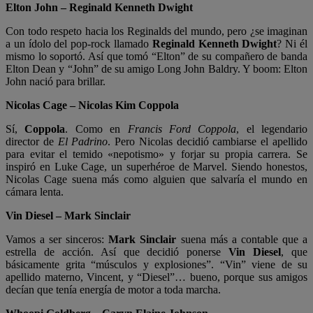
Elton John – Reginald Kenneth Dwight
Con todo respeto hacia los Reginalds del mundo, pero ¿se imaginan
a un ídolo del pop-rock llamado
Reginald Kenneth Dwight
? Ni él
mismo lo soportó. Así que tomó “Elton” de su compañero de banda
Elton Dean y “John” de su amigo Long John Baldry. Y boom: Elton
John nació para brillar.
Nicolas Cage – Nicolas Kim Coppola
Sí,
Coppola
. Como en
Francis Ford Coppola
, el legendario
director de
El Padrino
. Pero Nicolas decidió cambiarse el apellido
para evitar el temido «nepotismo» y forjar su propia carrera. Se
inspiró en Luke Cage, un superhéroe de Marvel. Siendo honestos,
Nicolas Cage suena más como alguien que salvaría el mundo en
cámara lenta.
Vin Diesel – Mark Sinclair
Vamos a ser sinceros:
Mark Sinclair
suena más a contable que a
estrella de acción. Así que decidió ponerse
Vin Diesel
, que
básicamente grita “músculos y explosiones”. “Vin” viene de su
apellido materno, Vincent, y “Diesel”… bueno, porque sus amigos
decían que tenía energía de motor a toda marcha.